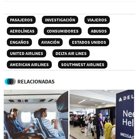
PASAJEROS
INVESTIGACIÓN
VIAJEROS
AEROLÍNEAS
CONSUMIDORES
ABUSOS
ENGAÑOS
AVIACIÓN
ESTADOS UNIDOS
UNITED AIRLINES
DELTA AIR LINES
AMERICAN AIRLINES
SOUTHWEST AIRLINES
RELACIONADAS