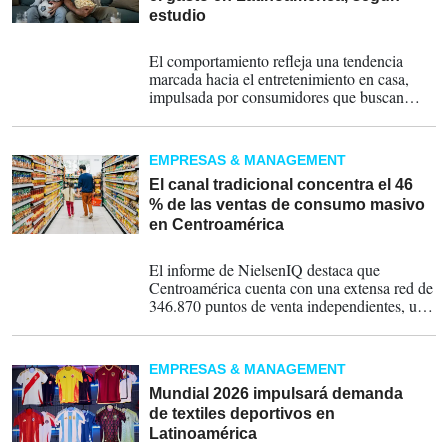
estudio
17-06-2026
El comportamiento refleja una tendencia
marcada hacia el entretenimiento en casa,
impulsada por consumidores que buscan
recrear una experiencia similar a la de un
estadio para disfrutar los encuentros
mundialistas.
EMPRESAS & MANAGEMENT
El canal tradicional concentra el 46
% de las ventas de consumo masivo
en Centroamérica
10-06-2026
El informe de NielsenIQ destaca que
Centroamérica cuenta con una extensa red de
346.870 puntos de venta independientes, una
estructura comercial que permite a las marcas
mantener cercanía con los consumidores y
ampliar su cobertura territorial.
EMPRESAS & MANAGEMENT
Mundial 2026 impulsará demanda
de textiles deportivos en
Latinoamérica