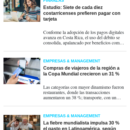
FINANZAS
Estudio: Siete de cada diez
costarricenses prefieren pagar con
tarjeta
15-07-2026
Conforme la adopción de los pagos digitales
avanza en Costa Rica, el uso del débito se
consolida, apalancado por beneficios como
seguridad, control de gasto, programas de
lealtad y la practicidad de la tecnología de
pagos sin contacto. Estos son los datos más
EMPRESAS & MANAGEMENT
relevantes sobre el uso de este método de
pago en el país:
Compras de viajeros de la región a
la Copa Mundial crecieron un 31 %
01-07-2026
Las categorías con mayor dinamismo fueron
restaurantes, donde las transacciones
aumentaron un 38 %; transporte, con un
crecimiento del 49 %; y supermercados, que
registraron un incremento del 16 %, reporta
Visa.
EMPRESAS & MANAGEMENT
La fiebre mundialista impulsa 30 %
el gasto en Latinoamérica, según