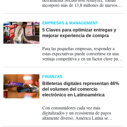
incorporó más de 13,8 millones de nuevos
seguidores en Instagram durante el Mundial,
elevando su comunidad hasta los 57,8
millones de usuarios.
EMPRESAS & MANAGEMENT
5 Claves para optimizar entregas y
mejorar experiencia de compra
22-07-2026
Para las pequeñas empresas, responder a
estas expectativas puede convertirse en una
ventaja competitiva y en un factor clave para
fortalecer la relación con sus clientes.
FINANZAS
Billeteras digitales representan 46%
del volumen del comercio
electrónico en Latinoamérica
16-07-2026
Con consumidores cada vez más
digitalizados y un ecosistema de pagos
altamente diverso, América Latina se
consolida como uno de los principales