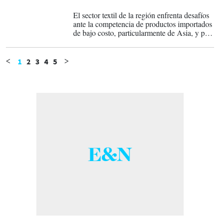
09-06-2026
El sector textil de la región enfrenta desafíos
ante la competencia de productos importados
de bajo costo, particularmente de Asia, y por
la desaceleración de algunos segmentos
manufactureros.
1
2
3
4
5
<
>