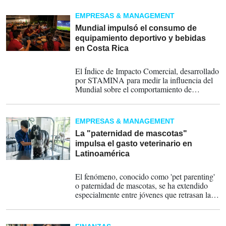
laboratorios mundiales para la innovación
financiera.
EMPRESAS & MANAGEMENT
Mundial impulsó el consumo de
equipamiento deportivo y bebidas
en Costa Rica
15-07-2026
El Índice de Impacto Comercial, desarrollado
por STAMINA para medir la influencia del
Mundial sobre el comportamiento de
consumo, registró niveles moderados durante
la etapa previa y la inauguración, pero
aumentó conforme creció la intensidad
EMPRESAS & MANAGEMENT
competitiva.
La "paternidad de mascotas"
impulsa el gasto veterinario en
Latinoamérica
15-07-2026
El fenómeno, conocido como 'pet parenting'
o paternidad de mascotas, se ha extendido
especialmente entre jóvenes que retrasan la
maternidad o la paternidad y destinan más
recursos al cuidado de sus animales de
compañía.