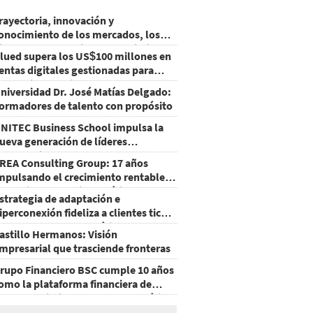
rayectoria, innovación y
onocimiento de los mercados, los
ilares que consolidan el crecimiento
lued supera los US$100 millones en
e Grupo LAFISE
entas digitales gestionadas para
arcas internacionales
niversidad Dr. José Matías Delgado:
ormadores de talento con propósito
NITEC Business School impulsa la
ueva generación de líderes
mpresariales en Honduras
REA Consulting Group: 17 años
mpulsando el crecimiento rentable
e retailers en Latinoamérica
strategia de adaptación e
iperconexión fideliza a clientes ticos
e Walmart Centroamérica
astillo Hermanos: Visión
mpresarial que trasciende fronteras
rupo Financiero BSC cumple 10 años
omo la plataforma financiera de
ayor crecimiento en Centroamérica