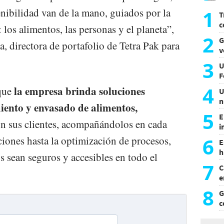
enibilidad van de la mano, guiados por la
1
T
c
los alimentos, las personas y el planeta”,
p
2
G
, directora de portafolio de Tetra Pak para
d
v
m
3
U
F
4
la empresa brinda soluciones
 que
U
n
iento y envasado de alimentos,
e
5
E
n sus clientes, acompañándolos en cada
i
d
6
ciones hasta la optimización de procesos,
E
h
s sean seguros y accesibles en todo el
d
7
C
e
8
G
c
m