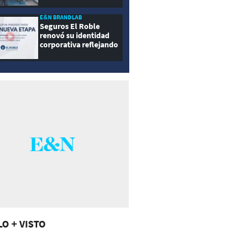
E&N BRANDLAB
Seguros El Roble
renovó su identidad
corporativa reflejando
innovación, cercanía y
modernidad
LO + VISTO