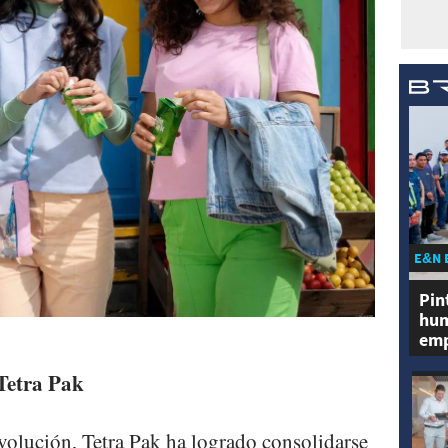
E&N 
Pin
hum
emp
Tetra Pak
volución, Tetra Pak ha logrado consolidarse