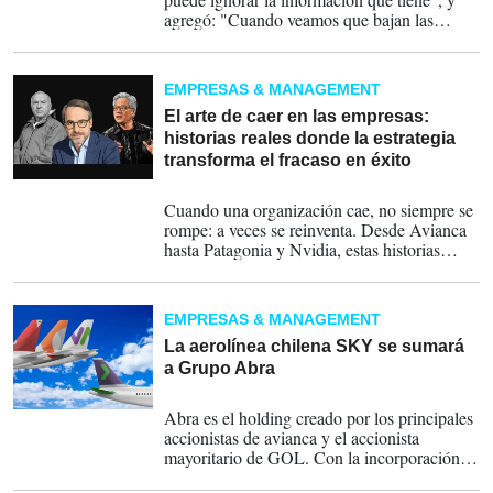
agregó: "Cuando veamos que bajan las
tensiones, por supuesto que queremos
reconectar".
EMPRESAS & MANAGEMENT
El arte de caer en las empresas:
historias reales donde la estrategia
transforma el fracaso en éxito
05-12-2025
Cuando una organización cae, no siempre se
rompe: a veces se reinventa. Desde Avianca
hasta Patagonia y Nvidia, estas historias
revelan cómo las empresas que dominan el
arte de caer convierten el impacto en impulso
estratégico.
EMPRESAS & MANAGEMENT
La aerolínea chilena SKY se sumará
a Grupo Abra
11-11-2025
Abra es el holding creado por los principales
accionistas de avianca y el accionista
mayoritario de GOL. Con la incorporación
consolidará su posición en Suramérica.