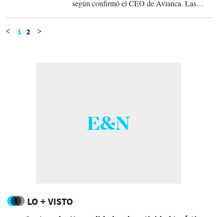
según confirmó el CEO de Avianca. Las
empresas avanzan en la integración de redes
y beneficios para los pasajeros de ambas
aerolíneas.
1
2
<
>
LO + VISTO