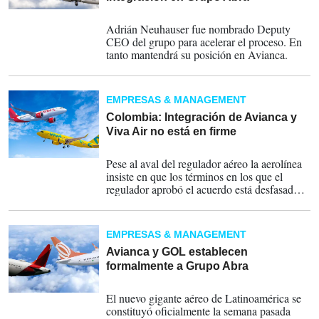
04-09-2023
Adrián Neuhauser fue nombrado Deputy
CEO del grupo para acelerar el proceso. En
tanto mantendrá su posición en Avianca.
EMPRESAS & MANAGEMENT
Colombia: Integración de Avianca y
Viva Air no está en firme
28-04-2023
Pese al aval del regulador aéreo la aerolínea
insiste en que los términos en los que el
regulador aprobó el acuerdo está desfasado
debido a que tras el cese de operaciones la
aerolínea tiene la mitad del tamaño que tenía
cuando se hizo la solicitud.
EMPRESAS & MANAGEMENT
Avianca y GOL establecen
formalmente a Grupo Abra
25-04-2023
El nuevo gigante aéreo de Latinoamérica se
constituyó oficialmente la semana pasada