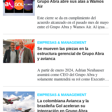
Grupo Abra abre sus alas a Wamos
Air
16-10-2024
Este cierre se da en cumplimiento del
acuerdo alcanzado en el pasado mes de mayo
entre el Grupo Abra y Wamos Air. Al igual
que Avianca y Gol, miembros actuales del
Grupo.
EMPRESAS & MANAGEMENT
Se mueven las piezas en la
estructura gerencial de Grupo Abra
y avianca
28-11-2023
A partir de enero 2024, Adrian Neuhauser
asumirá como CEO del Grupo Abra y
solamente mantendrá su rol como Executive
Vice-Chairman de la junta directiva de la
línea aérea colombiana. Por su parte,
Constantino de Oliveira Junior dejará el
EMPRESAS & MANAGEMENT
cargo de director ejecutivo del Grupo Abra y
pasará a un nuevo rol como presidente
La colombiana Avianca y la
ejecutivo del consejo de administración de la
brasileña Gol aceleran su
empresa.
integración en Grupo Abra