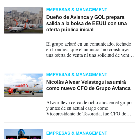
EMPRESAS & MANAGEMENT
Dueño de Avianca y GOL prepara
salida a la bolsa de EEUU con una
oferta pública inicial
17-10-2025
El grupo aclaró en un comunicado, fechado
en Londres, que el anuncio "no constituye
una oferta de venta ni una solicitud de venta
de compra de valores", sino una notificación
de su proceso preparatorio ante la autoridad
estadounidense.
EMPRESAS & MANAGEMENT
Nicolás Alvear Velastegui asumirá
como nuevo CFO de Grupo Avianca
08-11-2024
Alvear lleva cerca de ocho años en el grupo
y antes de su actual cargo como
Vicepresidente de Tesorería, fue CFO de
LifeMiles.
EMPRESAS & MANAGEMENT