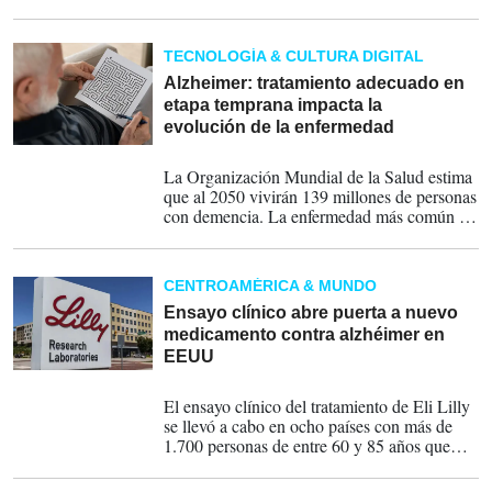
memorias y fortalece la función cognitiva.
TECNOLOGÍA & CULTURA DIGITAL
Alzheimer: tratamiento adecuado en
etapa temprana impacta la
evolución de la enfermedad
22-09-2024
La Organización Mundial de la Salud estima
que al 2050 vivirán 139 millones de personas
con demencia. La enfermedad más común es
el Alzheimer al representar entre 60% al 70%
de los casos.
CENTROAMÉRICA & MUNDO
Ensayo clínico abre puerta a nuevo
medicamento contra alzhéimer en
EEUU
18-07-2023
El ensayo clínico del tratamiento de Eli Lilly
se llevó a cabo en ocho países con más de
1.700 personas de entre 60 y 85 años que
aún no habían alcanzado una fase avanzada
de la enfermedad.