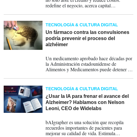
redefine el negocio, acerca capital
institucional y pone a varias compañías en la
antesala de una salida a bolsa.
TECNOLOGÍA & CULTURA DIGITAL
Un fármaco contra las convulsiones
podría prevenir el proceso del
alzhéimer
13-02-2026
Un medicamento aprobado hace décadas por
la Administración estadounidense de
Alimentos y Medicamentos puede detener el
proceso de acumulación de proteínas tóxicas
en el cerebro de los pacientes con alzhéimer.
TECNOLOGÍA & CULTURA DIGITAL
¿Usar la IA para frenar el avance del
Alzheimer? Hablamos con Nelson
Leoni, CEO de Widelabs
30-05-2025
bAIgrapher es una solución que recopila
recuerdos importantes de pacientes para
mejorar su calidad de vida. Estimula