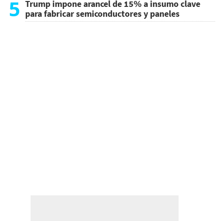
5
Trump impone arancel de 15% a insumo clave
para fabricar semiconductores y paneles