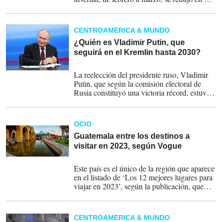
5,8 %, constituyendo la mayor caída
interanual en esta estación registrada por los
satélites desde que comenzaron los registros
CENTROAMÉRICA & MUNDO
en 1978.
¿Quién es Vladimir Putin, que
seguirá en el Kremlin hasta 2030?
18-03-2024
La reelección del presidente ruso, Vladimir
Putin, que según la comisión electoral de
Rusia constituyó una victoria récord, estuvo
basada en la represión y la intimidación,
afirmó este lunes el jefe de la diplomacia de
la UE, Josep Borrell.
OCIO
Guatemala entre los destinos a
visitar en 2023, según Vogue
08-01-2023
Este país es el único de la región que aparece
en el listado de ‘Los 12 mejores lugares para
viajar en 2023’, según la publicación, que
citan que los destinos fueron escogidos por
un panel de expertos.
CENTROAMÉRICA & MUNDO