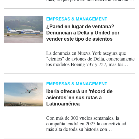
algunos viajeros e incluso pilotos, quienes
dicen que el cambio podría afectar la salud y
la seguridad.
EMPRESAS & MANAGEMENT
¿Pared en lugar de ventana?
Denuncian a Delta y United por
vender este tipo de asientos
21-08-2025
La denuncia en Nueva York asegura que
"cientos" de aviones de Delta, concretamente
los modelos Boeing 737 y 757, más los
Airbus A321, tienen una fila donde en el
lugar de la ventana hay un muro ciego que
esconde los tubos de aire acondicionado o de
EMPRESAS & MANAGEMENT
cableado eléctrico.
Iberia ofrecerá un ‘récord de
asientos’ en sus rutas a
Latinoamérica
07-02-2025
Con más de 300 vuelos semanales, la
compañía tendrá en 2025 la conectividad
más alta de toda su historia con
Latinoamérica, con 3,2 millones de asientos.