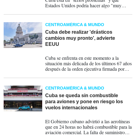
Estados Unidos podría hacer algo "muy
positivo" para los ciudadanos cubanos en el
exilio y los que todavía residen en el país.
CENTROAMÉRICA & MUNDO
Cuba debe realizar 'drásticos
cambios muy pronto', advierte
EEUU
18-02-2026
Cuba se enfrenta en este momento a la
situación más delicada de los últimos 67 años
después de la orden ejecutiva firmada por
Trump el pasado 29 de enero.
CENTROAMÉRICA & MUNDO
Cuba se queda sin combustible
para aviones y pone en riesgo los
vuelos internacionales
09-02-2026
El Gobierno cubano advirtió a las aerolíneas
que en 24 horas no habrá combustible para la
aviación comercial. La falta de suministro