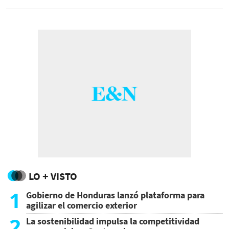
quedó confirmada por un NOTAM oficial
del aeropuerto de La Habana. Mientras,
México envió más de 800 toneladas de
ayuda humanitaria.
LO + VISTO
1
Gobierno de Honduras lanzó plataforma para
agilizar el comercio exterior
2
La sostenibilidad impulsa la competitividad