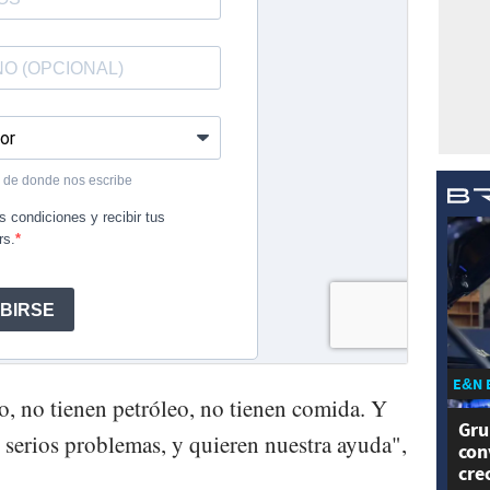
E&N 
, no tienen petróleo, no tienen comida. Y
Gru
serios problemas, y quieren nuestra ayuda",
con
cre