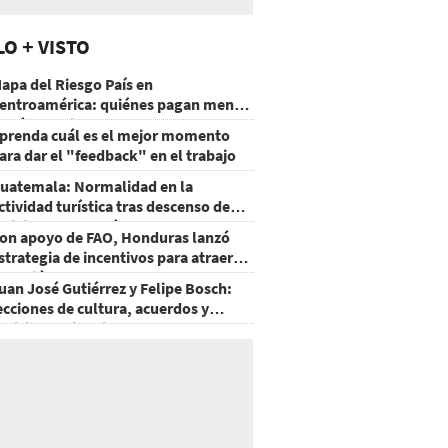
LO + VISTO
apa del Riesgo País en
entroamérica: quiénes pagan menos
 cuáles mejoraron
prenda cuál es el mejor momento
ara dar el "feedback" en el trabajo
uatemala: Normalidad en la
ctividad turística tras descenso de
ctividad del volcán de Fuego
on apoyo de FAO, Honduras lanzó
strategia de incentivos para atraer
nversión al agro
uan José Gutiérrez y Felipe Bosch:
ecciones de cultura, acuerdos y
ecisiones sin miedo