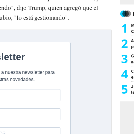
endo", dijo Trump, quien agregó que el
ubio, "lo está gestionando".
1
M
C
y
2
A
p
3
G
a
a
4
C
e
i
5
J
l
d