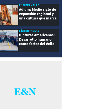
E&N BRANDLAB
Adium: Medio siglo de
expansión regional y
una cultura que marca
la diferencia
E&N BRANDLAB
Pinturas Americanas:
Desarrollo humano
como factor del éxito
empresarial