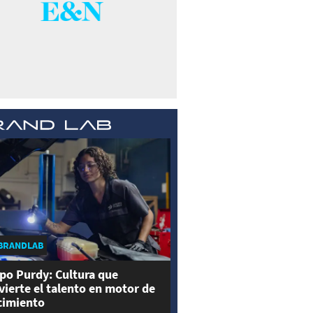
BRANDLAB
po Purdy: Cultura que
vierte el talento en motor de
cimiento