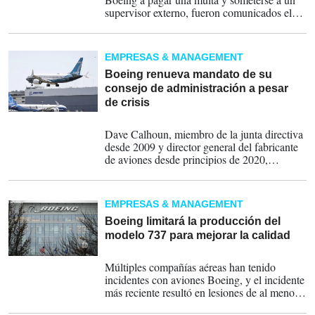
supervisor externo, fueron comunicados el
domingo a las familias en una presentación
del Departamento de Justicia, dijo Paul
Cassell, profesor de derecho de la
EMPRESAS & MANAGEMENT
Universidad de Utah, quien las representa.
Boeing renueva mandato de su
consejo de administración a pesar
de crisis
17-05-2024
Dave Calhoun, miembro de la junta directiva
desde 2009 y director general del fabricante
de aviones desde principios de 2020,
permanecerá en la junta directiva.
EMPRESAS & MANAGEMENT
Boeing limitará la producción del
modelo 737 para mejorar la calidad
20-03-2024
Múltiples compañías aéreas han tenido
incidentes con aviones Boeing, y el incidente
más reciente resultó en lesiones de al menos
50 pasajeros en un vuelo de LATAM