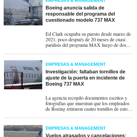
EMPRESAS & MANAGEMENT
Boeing anuncia salida de
responsable del programa del
cuestionado modelo 737 MAX
22-02-2024
Ed Clark ocupaba su puesto desde marzo de
2021, poco después de 20 meses de cuasi
parálisis del programa MAX luego de dos
accidentes fatales en 2018 y 2019.
EMPRESAS & MANAGEMENT
Investigación: faltaban tornillos de
ajuste de la puerta en incidente de
Boeing 737 MAX
06-02-2024
La agencia recopiló documentos escritos y
fotografías que muestran que los empleados
de Boeing retiraron cuatro tornillos de estos
lugares durante una inspección en la planta
de Renton, en el estado de Washington, antes
de la entrega del avión en octubre pasado.
EMPRESAS & MANAGEMENT
Vuelos atrasados y cancelaciones: