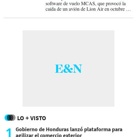
software de vuelo MCAS, que provocó la
caída de un avión de Lion Air en octubre de
2018 y de uno similar de Ethiopian Airlines
en marzo de 2019, ambos de modelo 737
MAX, sin que los pilotos pudieran evitarlo.
LO + VISTO
1
Gobierno de Honduras lanzó plataforma para
agilizar el comercio exterior