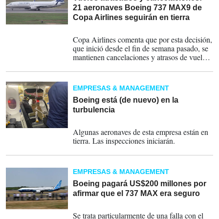
21 aeronaves Boeing 737 MAX9 de
Copa Airlines seguirán en tierra
10-01-2024
Copa Airlines comenta que por esta decisión,
que inició desde el fin de semana pasado, se
mantienen cancelaciones y atrasos de vuelos.
Invitan a los pasajeros a verificar su estado de
vuelo y contactar a la aerolínea.
EMPRESAS & MANAGEMENT
Boeing está (de nuevo) en la
turbulencia
08-01-2024
Algunas aeronaves de esta empresa están en
tierra. Las inspecciones iniciarán.
EMPRESAS & MANAGEMENT
Boeing pagará US$200 millones por
afirmar que el 737 MAX era seguro
22-09-2022
Se trata particularmente de una falla con el