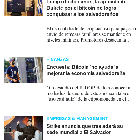
Luego de dos años, la apuesta de
Bukele por el bitcoin no logra
conquistar a los salvadoreños
07-09-2023
El uso cotidiado del criptoactivo para pagos o
envío de remesas familiares se mantiene en
niveles mínimos. Promotores destacan la
atracción de turismo y llegada de nuevas
empresas al país.
FINANZAS
Encuesta: Bitcoin ‘no ayuda’ a
mejorar la economía salvadoreña
27-06-2023
Otro estudio del IUDOP, dado a conocer a
mediados de enero de este año, señalaba el
“uso casi nulo” de la criptomoneda en el
país.
EMPRESAS & MANAGEMENT
Strike anuncia que trasladará su
sede mundial a El Salvador