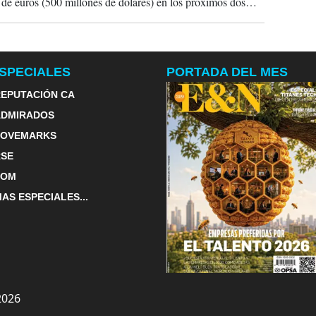
 de euros (500 millones de dólares) en los próximos dos
Venezuela para desplegar la tecnología 5G y fortalecer su
xistente de 4G/LTE en la banda de 2.600 megahercios
SPECIALES
PORTADA DEL MES
EPUTACIÓN CA
ADMIRADOS
LOVEMARKS
RSE
TOM
AS ESPECIALES...
2026