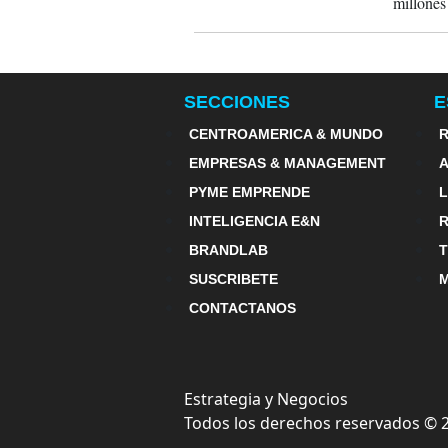
millones
años en 
red ya e
(MHz).
SECCIONES
E
CENTROAMERICA & MUNDO
R
EMPRESAS & MANAGEMENT
PYME EMPRENDE
INTELIGENCIA E&N
BRANDLAB
SUSCRIBETE
M
CONTACTANOS
Estrategia y Negocios
Todos los derechos reservados ©