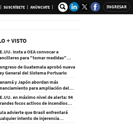
INGRESAR
SUSCRÍBETE
ANÚNCIATE
LO + VISTO
E.UU. insta a OEA convocar a
ancilleres para "tomar medidas"
obre Nicaragua
ongreso de Guatemala aprobó nueva
ey General del Sistema Portuario
anamá y Japón abordan más
inanciamiento para ampliación del
etro
E.UU. en máximo nivel de alerta: 94
randes focos activos de incendios
orestales
ula advierte que Brasil enfrentará
ualquier intento de injerencia
xtranjera