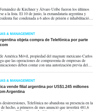
2025
 Fernández de Kirchner y Álvaro Uribe fueron los últimos
e a la lista. El 10 de junio, la exmandataria argentina y
esidenta fue condenada a 6 años de prisión e inhabilitación
 por administración fraudulenta en la asignación de obras
Mientras que el colombiano recibió una pena este 28 de julio.
SAS & MANAGEMENT
rgentina objeta compra de Telefónica por parte
ecom
2025
l de América Móvil, propiedad del magnate mexicano Carlos
ega que las operaciones de compraventa de empresas de
nicaciones deben contar con una autorización previa del
o regulador.
SAS & MANAGEMENT
ica vende filial argentina por US$1.245 millones
com Argentina
2025
as desinversiones, Telefónica no abandona su presencia en la
, de hecho, a primeros de mes anunció que invertirá 481,6