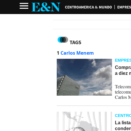
CENTROAMERICA & MUNDO
EMPRES
TAGS
1
Carlos Menem
EMPRE
Compra
a diez 
31-12-
Telecom 
telecomu
Carlos M
y dividió
dos empr
CENTR
La list
conden