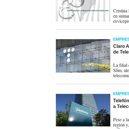
11-06-
Cristina
en sumars
exvicepr
perpetua
viales. 
EMPRE
Claro A
de Tel
02-04-
La filia
Slim, al
telecomu
organism
EMPRE
Telefón
a Tele
25-02-
Pese a l
región y