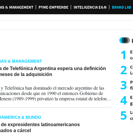
AS & MANAGEMENT
PYME-EMPRENDE
INTELIGENCIA E&N
BRAND LAB
1
E
c
SAS & MANAGEMENT
s
2
C
 de Telefónica Argentina espera una definición
L
meses de la adquisición
3
P
2025
y Telefónica han dominado el mercado argentino de las
f
nicaciones desde que en 1990 el entonces Gobierno de
m
4
E
enem (1989-1999) privatizó la empresa estatal de telefonía
g
 en dos regiones al país para otorgar los servicios a estas
esas.
f
5
L
OAMÉRICA & MUNDO
c
e
a de expresidentes latinoamericanos
ados a cárcel