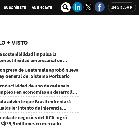
INGRESAR
SUSCRÍBETE
ANÚNCIATE
LO + VISTO
a sostenibilidad impulsa la
ompetitividad empresarial en
uatemala
ongreso de Guatemala aprobó nueva
ey General del Sistema Portuario
roductividad de uno de cada seis
mpleos en economías en desarrollo
odría mejorar por la IA
ula advierte que Brasil enfrentará
ualquier intento de injerencia
xtranjera
ueda de negocios del IICA logró
S$25,5 millones en mercado
groalimentario