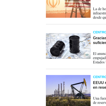
10-07-
La de ho
infraestr
desde qu
febrero
presión"
CENTR
Gracias
suficie
01-02-
El anunc
empujado
Estados 
en Venez
instalaci
CENTR
EEUU re
en res
28-06-
Una fuer
de reser