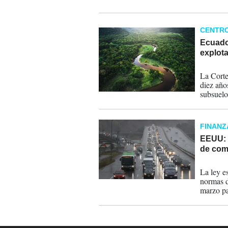
CENTR
Ecuador
explot
11-05-
La Corte
diez año
subsuelo
FINANZ
EEUU: 
de com
29-03-
La ley e
normas d
marzo pa
estrenan