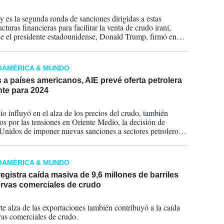
2025
y es la segunda ronda de sanciones dirigidas a estas
ucturas financieras para facilitar la venta de crudo iraní,
e el presidente estadounidense, Donald Trump, firmó en
 un memorando para activar una campaña de "máxima
 sobre Irán.
OAMÉRICA & MUNDO
 a países americanos, AIE prevé oferta petrolera
nte para 2024
2024
io influyó en el alza de los precios del crudo, también
s por las tensiones en Oriente Medio, la decisión de
Unidos de imponer nuevas sanciones a sectores petroleros
uela y los ataques de drones ucranianos contra
ones petroleras en territorio ruso.
OAMÉRICA & MUNDO
gistra caída masiva de 9,6 millones de barriles
ervas comerciales de crudo
2023
te alza de las exportaciones también contribuyó a la caída
vas comerciales de crudo.