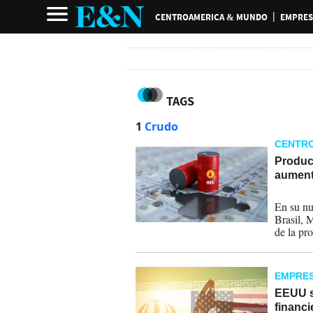
CENTROAMERICA & MUNDO
EMPRES
TAGS
1
Crudo
CENTR
Producc
aument
25-05-
En su nu
Brasil, 
de la pr
EMPRE
EEUU sa
financi