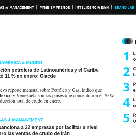
AS & MANAGEMENT
PYME-EMPRENDE
INTELIGENCIA E&N
BRAND LAB
1
L
c
OAMÉRICA & MUNDO
G
2
C
ión petrolera de Latinoamérica y el Caribe
L
ó 11 % en enero: Olacde
3
P
2026
evo reporte mensual sobre Petróleo y Gas, indicó que
e
México y Venezuela son los países que concentraron el 70 %
p
4
L
oducción total de crudo en enero.
c
e
5
R
SAS & MANAGEMENT
U
a
nciona a 22 empresas por facilitar a nivel
ero las ventas de crudo de Irán