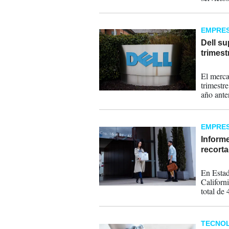
todo el 
EMPRE
Dell su
trimest
30-08-
El merca
trimestr
año anter
EMPRE
Informe
recort
29-08-
En Estad
Californ
total de
todas la
TECNOL