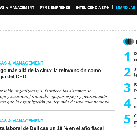
AS & MANAGEMENT
PYME-EMPRENDE
INTELIGENCIA E&N
BRAND LAB
1
D
c
SAS & MANAGEMENT
e
2
J
go más allá de la cima: la reinvención como
l
gia del CEO
d
3
B
2025
ración organizacional fortalece los sistemas de
P
aje y sucesión, formando equipos espejo y pensamiento
H
4
“
para que la organización no dependa de una sola persona.
m
d
5
C
SAS & MANAGEMENT
m
r
za laboral de Dell cae un 10 % en el año fiscal