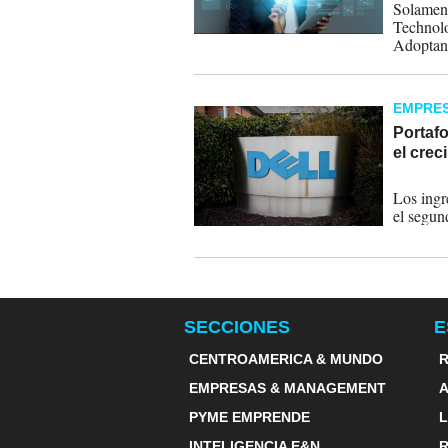
Solament
Technolo
Adoptant
EMPRE
Portafo
el crec
04-10-
Los ingr
el segun
SECCIONES
E
CENTROAMERICA & MUNDO
R
EMPRESAS & MANAGEMENT
PYME EMPRENDE
INTELIGENCIA E&N