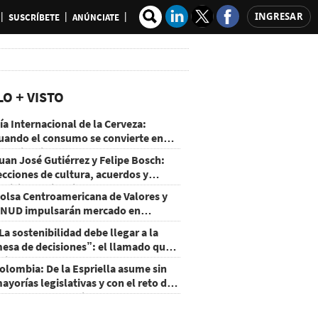
INGRESAR
SUSCRÍBETE
ANÚNCIATE
LO + VISTO
ía Internacional de la Cerveza:
uando el consumo se convierte en
xperiencia
uan José Gutiérrez y Felipe Bosch:
ecciones de cultura, acuerdos y
ecisiones sin miedo
olsa Centroamericana de Valores y
NUD impulsarán mercado en
onduras
La sostenibilidad debe llegar a la
esa de decisiones”: el llamado que
eja CentraRSE
olombia: De la Espriella asume sin
ayorías legislativas y con el reto de
ecuperar la seguridad