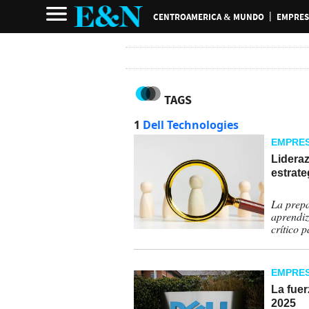
CENTROAMERICA & MUNDO
EMPRES
TAGS
1
Dell Technologies
EMPRE
Lideraz
estrate
29-12-
La prepa
aprendiz
crítico 
EMPRE
La fuer
2025