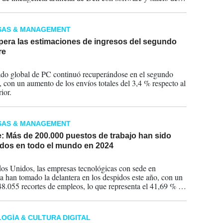
ecosistema de IA.
SAS & MANAGEMENT
pera las estimaciones de ingresos del segundo
re
2024
do global de PC continuó recuperándose en el segundo
e, con un aumento de los envíos totales del 3,4 % respecto al
ior.
SAS & MANAGEMENT
: Más de 200.000 puestos de trabajo han sido
ados en todo el mundo en 2024
2024
os Unidos, las empresas tecnológicas con sede en
ia han tomado la delantera en los despidos este año, con un
 48.055 recortes de empleos, lo que representa el 41,69 % de
s pérdidas de empleo en todo el país.
OGÍA & CULTURA DIGITAL