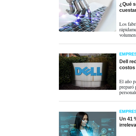
¿Qué so
cuesta
22-05-
Los fabr
rápidame
volumen 
EMPRE
Dell re
costos
26-03-
El año p
preparó 
personal
EMPRE
Un 41 
irrelev
02-11-