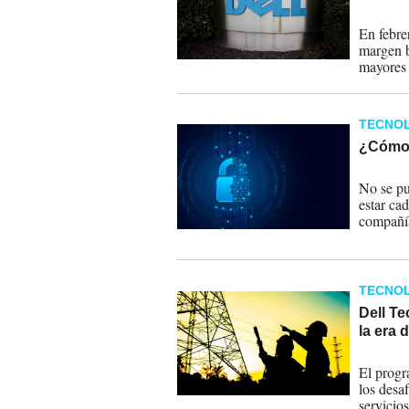
26-03-
En febre
margen b
mayores 
ferozmen
TECNOL
¿Cómo 
12-10-
No se pu
estar cad
compañí
TECNOL
Dell T
la era d
03-10-
El progr
los desaf
servicios