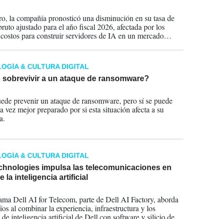
2025
ro, la compañía pronosticó una disminución en su tasa de
ruto ajustado para el año fiscal 2026, afectada por los
costos para construir servidores de IA en un mercado
te competitivo.
OGÍA & CULTURA DIGITAL
sobrevivir a un ataque de ransomware?
2024
ede prevenir un ataque de ransomware, pero sí se puede
a vez mejor preparado por si esta situación afecta a su
a.
OGÍA & CULTURA DIGITAL
echnologies impulsa las telecomunicaciones en
e la inteligencia artificial
2024
ama Dell AI for Telecom, parte de Dell AI Factory, aborda
íos al combinar la experiencia, infraestructura y los
 de inteligencia artificial de Dell con software y silicio de