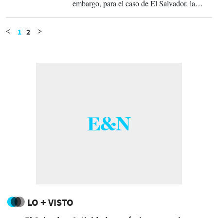
embargo, para el caso de El Salvador, la
aerolínea es quien invirtió para acercar esta
tecnología al viajero.
1
2
<
>
LO + VISTO