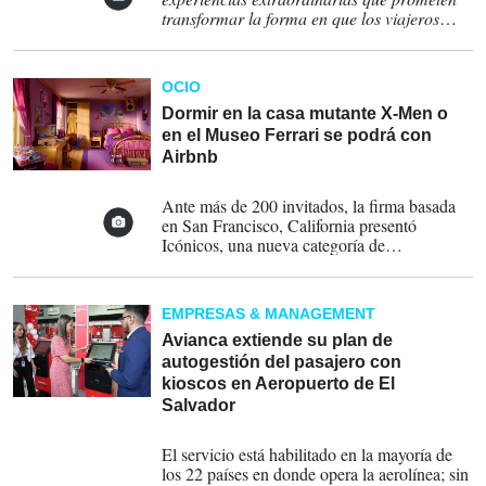
transformar la forma en que los viajeros
interactúan con la cultura pop y los destinos
turísticos. FOTOS AIRBNB.
Más detalles en
este link.
OCIO
Dormir en la casa mutante X-Men o
en el Museo Ferrari se podrá con
Airbnb
02-05-2024
Ante más de 200 invitados, la firma basada
en San Francisco, California presentó
Icónicos, una nueva categoría de
experiencias ofrecidas como sacadas del cine,
películas, arte o música por menos de
US$100.
EMPRESAS & MANAGEMENT
Avianca extiende su plan de
autogestión del pasajero con
kioscos en Aeropuerto de El
Salvador
02-06-2023
El servicio está habilitado en la mayoría de
los 22 países en donde opera la aerolínea; sin