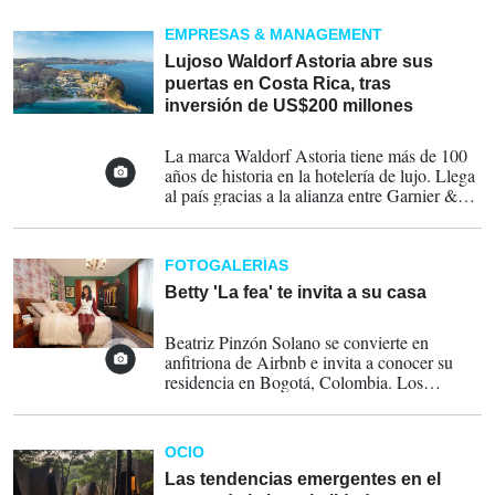
EMPRESAS & MANAGEMENT
Lujoso Waldorf Astoria abre sus
puertas en Costa Rica, tras
inversión de US$200 millones
23-04-2025
La marca Waldorf Astoria tiene más de 100
años de historia en la hotelería de lujo. Llega
al país gracias a la alianza entre Garnier &
Garnier y Hilton.
FOTOGALERÍAS
Betty 'La fea' te invita a su casa
24-07-2024
Beatriz Pinzón Solano se convierte en
anfitriona de Airbnb e invita a conocer su
residencia en Bogotá, Colombia. Los
huéspedes podrán usar su ropa y leer su
diario personal. Solo tienen que
inscribirse en
Airbnb
. FOTOS AIRBNB
OCIO
Las tendencias emergentes en el