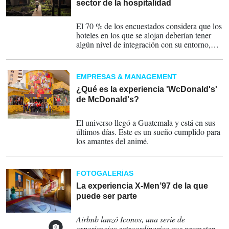
sector de la hospitalidad
02-07-2024
El 70 % de los encuestados considera que los
hoteles en los que se alojan deberían tener
algún nivel de integración con su entorno,
según datos publicados por Gensler.
EMPRESAS & MANAGEMENT
¿Qué es la experiencia 'WcDonald's'
de McDonald's?
03-06-2024
El universo llegó a Guatemala y está en sus
últimos días. Este es un sueño cumplido para
los amantes del animé.
FOTOGALERÍAS
La experiencia X-Men’97 de la que
puede ser parte
02-05-2024
Airbnb lanzó Iconos, una serie de
experiencias extraordinarias que prometen