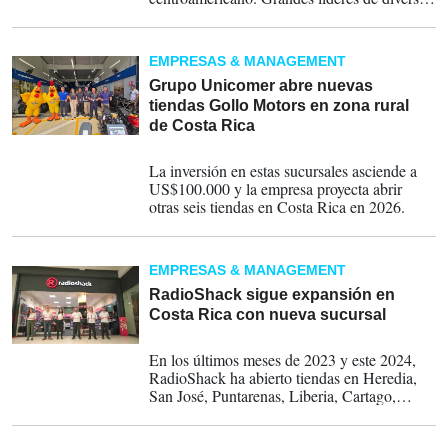
sectores de la economía regional pasaron a
otro plano, pero dejan para la posteridad sus
historias de liderazgo, éxito, reinvención,
EMPRESAS & MANAGEMENT
innovación y filantropía, las que ahora sirven
como faro de inspiración para nuevas
Grupo Unicomer abre nuevas
generaciones de emprendedores que aspiran
tiendas Gollo Motors en zona rural
a replicar su filosofía y valores.
de Costa Rica
09-09-2025
La inversión en estas sucursales asciende a
US$100.000 y la empresa proyecta abrir
otras seis tiendas en Costa Rica en 2026.
EMPRESAS & MANAGEMENT
RadioShack sigue expansión en
Costa Rica con nueva sucursal
26-10-2024
En los últimos meses de 2023 y este 2024,
RadioShack ha abierto tiendas en Heredia,
San José, Puntarenas, Liberia, Cartago,
Limón y en Guápiles.