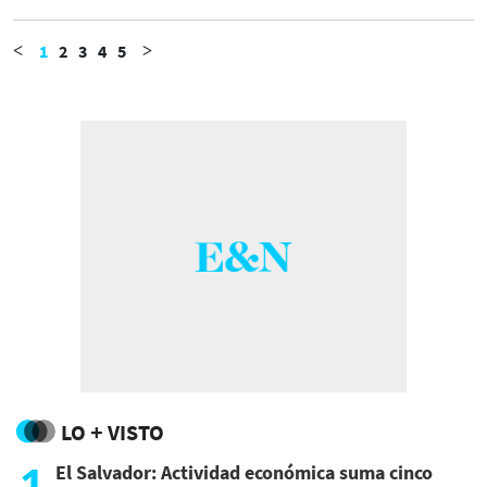
grupo estadounidense WarnerMedia,
empresa matriz de HBO.
1
2
3
4
5
<
>
LO + VISTO
1
El Salvador: Actividad económica suma cinco