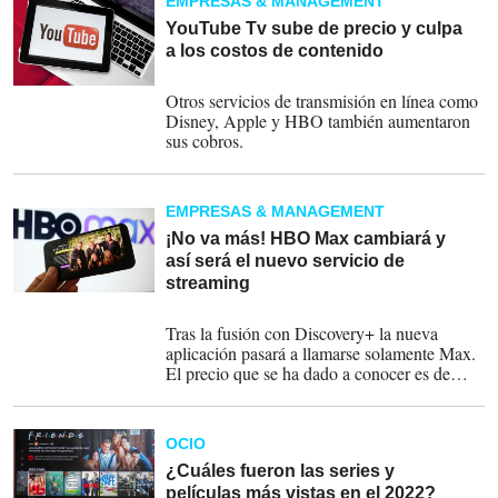
EMPRESAS & MANAGEMENT
YouTube Tv sube de precio y culpa
a los costos de contenido
17-03-2023
Otros servicios de transmisión en línea como
Disney, Apple y HBO también aumentaron
sus cobros.
EMPRESAS & MANAGEMENT
¡No va más! HBO Max cambiará y
así será el nuevo servicio de
streaming
14-03-2023
Tras la fusión con Discovery+ la nueva
aplicación pasará a llamarse solamente Max.
El precio que se ha dado a conocer es de
US$20 mensuales para la versión premium,
aunque no se han especificado los precios
para todas las regiones.
OCIO
¿Cuáles fueron las series y
películas más vistas en el 2022?