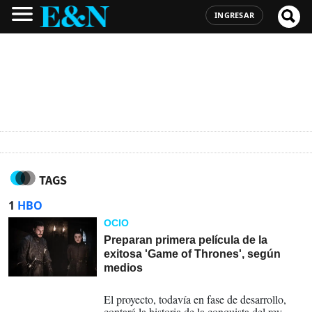
INGRESAR
TAGS
1
HBO
OCIO
Preparan primera película de la
exitosa 'Game of Thrones', según
medios
05-03-2026
El proyecto, todavía en fase de desarrollo,
contará la historia de la conquista del rey