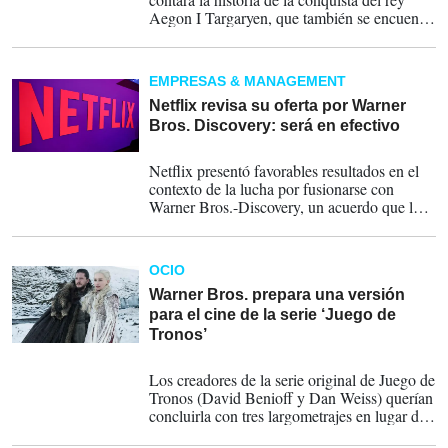
Aegon I Targaryen, que también se encuentra
en fase inicial en formato serie en la
plataforma HBO.
EMPRESAS & MANAGEMENT
Netflix revisa su oferta por Warner
Bros. Discovery: será en efectivo
21-01-2026
Netflix presentó favorables resultados en el
contexto de la lucha por fusionarse con
Warner Bros.-Discovery, un acuerdo que la
empresa mejoró este martes al señalar que
pagará los 83.000 millones de dólares por la
compañía, sin incluir deuda, en efectivo...
OCIO
Warner Bros. prepara una versión
para el cine de la serie ‘Juego de
Tronos’
06-11-2024
Los creadores de la serie original de Juego de
Tronos (David Benioff y Dan Weiss) querían
concluirla con tres largometrajes en lugar de
su temporada final de 2019. En total se