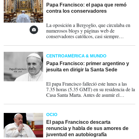
Papa Francisco: el papa que remó
contra los conservadores
21-04-2025
La oposición a Bergoglio, que circulaba en
numerosos blogs y páginas web de
conservadores católicos, casi siempre
amparados por pseudónimos, fue capitaneada
por el exnuncio en EEUU Carlo Maria
Viganò, que en agosto de 2018 escribió una
CENTROAMÉRICA & MUNDO
carta abierta en la que solicitó la dimisión del
papa por supuestamente encubrir los abusos
Papa Francisco: primer argentino y
cometidos presuntamente por el caso del
jesuita en dirigir la Santa Sede
cardenal estadounidense Theodore
21-04-2025
McCarrick. ESTAS SON ALGUNAS
El papa Francisco falleció este lunes a las
FOTOS HISTÓRICAS DE SU
7.35 horas (5.35 GMT) en su residencia de la
PONTIFICADO. FOTOS EFE
Casa Santa Marta. Antes de asumir el
papado, Bergoglio se desempeñó como
arzobispo de Buenos Aires desde 1998 y fue
nombrado cardenal en 2001 por el Papa Juan
OCIO
Pablo II.
El papa Francisco descarta
renuncia y habla de sus amores de
juventud en autobiografía