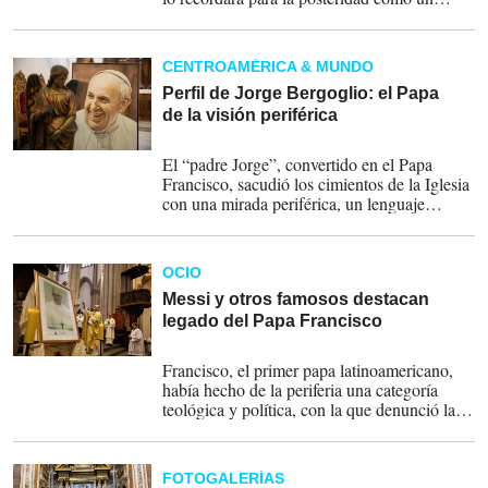
pastor "siempre atento a los últimos" de la
sociedad y por su lucha contra la lacra de los
abusos del clero.
CENTROAMÉRICA & MUNDO
Perfil de Jorge Bergoglio: el Papa
de la visión periférica
21-04-2025
El “padre Jorge”, convertido en el Papa
Francisco, sacudió los cimientos de la Iglesia
con una mirada periférica, un lenguaje
directo y una profunda opción por los
pobres. Su papado marcó una revolución
humanista que desafió al poder, dentro y
OCIO
fuera del Vaticano. Hoy, su legado plantea
una pregunta urgente: ¿estamos listos para
Messi y otros famosos destacan
continuar lo que él empezó?
legado del Papa Francisco
21-04-2025
Francisco, el primer papa latinoamericano,
había hecho de la periferia una categoría
teológica y política, con la que denunció la
pobreza estructural, la desigualdad, la
corrupción y la exclusión.
FOTOGALERÍAS