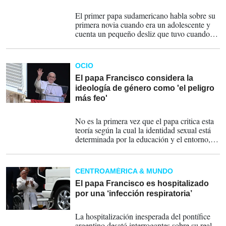
17-03-2024
El primer papa sudamericano habla sobre su
primera novia cuando era un adolescente y
cuenta un pequeño desliz que tuvo cuando,
aún seminarista.
OCIO
El papa Francisco considera la
ideología de género como 'el peligro
más feo'
01-03-2024
No es la primera vez que el papa critica esta
teoría según la cual la identidad sexual está
determinada por la educación y el entorno, y
no por diferencias genéticas.
CENTROAMÉRICA & MUNDO
El papa Francisco es hospitalizado
por una ‘infección respiratoria’
29-03-2023
La hospitalización inesperada del pontífice
argentino desató interrogantes sobre su real