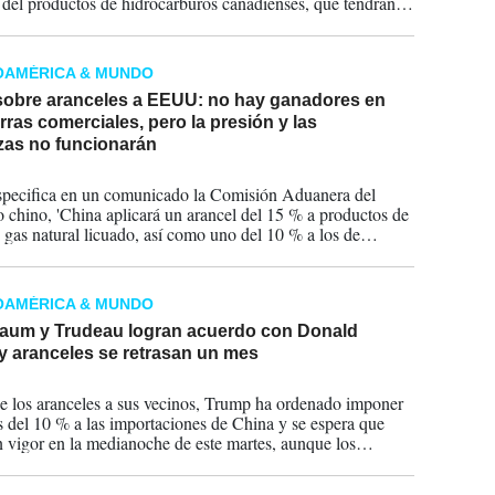
del productos de hidrocarburos canadienses, que tendrán
amen del 10 %.
OAMÉRICA & MUNDO
sobre aranceles a EEUU: no hay ganadores en
rras comerciales, pero la presión y las
as no funcionarán
2025
pecifica en un comunicado la Comisión Aduanera del
o chino, 'China aplicará un arancel del 15 % a productos de
 gas natural licuado, así como uno del 10 % a los de
 crudo, maquinaria agrícola, automóviles de gran cilindrada
etas'.
OAMÉRICA & MUNDO
aum y Trudeau logran acuerdo con Donald
y aranceles se retrasan un mes
2025
e los aranceles a sus vecinos, Trump ha ordenado imponer
s del 10 % a las importaciones de China y se espera que
n vigor en la medianoche de este martes, aunque los
es de ambos países tienen previsto hablar en los próximos
 y es posible que también haya una pausa.