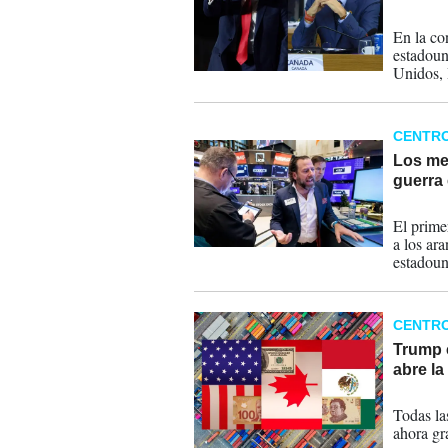
05-03-
En la co
estadoun
Unidos,
CENTR
Los me
guerra
04-03-
El prime
a los ar
estadoun
dijo que
CENTR
Trump 
abre la
04-03-
Todas la
ahora gr