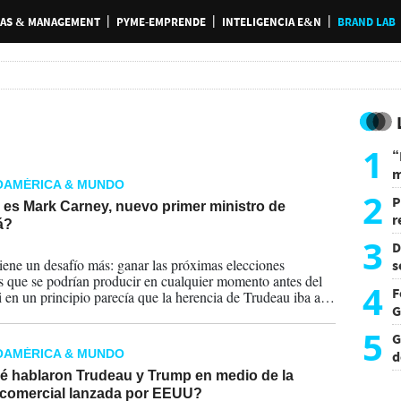
AS & MANAGEMENT
PYME-EMPRENDE
INTELIGENCIA E&N
BRAND LAB
1
“
m
OAMÉRICA & MUNDO
d
2
P
 es Mark Carney, nuevo primer ministro de
r
á?
d
3
D
2025
iene un desafío más: ganar las próximas elecciones
s
s que se podrían producir en cualquier momento antes del
L
4
F
i en un principio parecía que la herencia de Trudeau iba a
G
fruta envenenada para el nuevo líder liberal, la asombrosa
ción del Partido Liberal en las encuestas, precisamente
5
G
a los ataques de Trump, dan al nuevo primer ministro un
OAMÉRICA & MUNDO
d
argen de maniobra.
p
é hablaron Trudeau y Trump en medio de la
 comercial lanzada por EEUU?