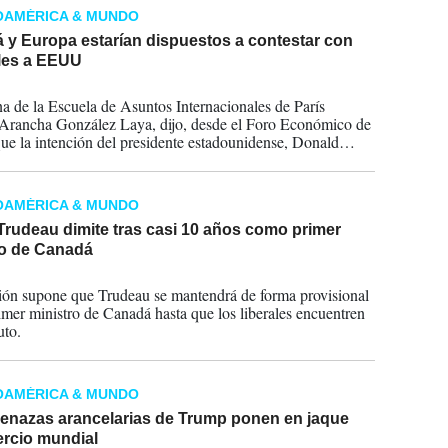
OAMÉRICA & MUNDO
 y Europa estarían dispuestos a contestar con
les a EEUU
2025
a de la Escuela de Asuntos Internacionales de París
Arancha González Laya, dijo, desde el Foro Económico de
ue la intención del presidente estadounidense, Donald
e imponer fuertes aranceles a las importaciones extranjeras
ectar negativamente a la inflación en una economía
entada'.
OAMÉRICA & MUNDO
Trudeau dimite tras casi 10 años como primer
ro de Canadá
2025
ión supone que Trudeau se mantendrá de forma provisional
mer ministro de Canadá hasta que los liberales encuentren
uto.
OAMÉRICA & MUNDO
enazas arancelarias de Trump ponen en jaque
ercio mundial