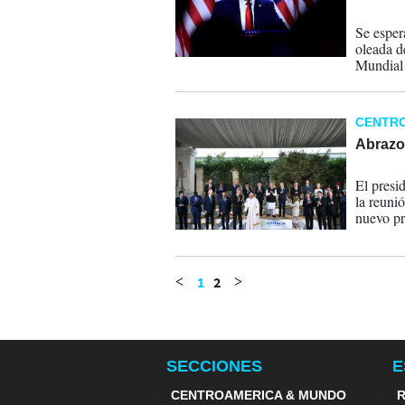
28-11-
Se esper
oleada d
Mundial 
CENTR
Abrazo
14-06-
El presi
la reuni
nuevo pr
1
2
<
>
SECCIONES
E
CENTROAMERICA & MUNDO
R