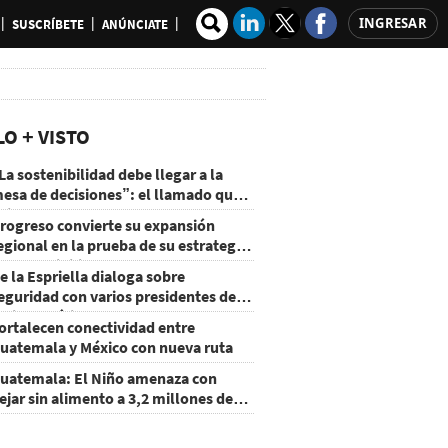
INGRESAR
SUSCRÍBETE
ANÚNCIATE
LO + VISTO
La sostenibilidad debe llegar a la
esa de decisiones”: el llamado que
eja CentraRSE
rogreso convierte su expansión
egional en la prueba de su estrategia
e sostenibilidad
e la Espriella dialoga sobre
eguridad con varios presidentes de
atinoamérica
ortalecen conectividad entre
uatemala y México con nueva ruta
uatemala: El Niño amenaza con
ejar sin alimento a 3,2 millones de
ersonas