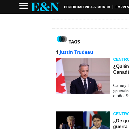
CENTROAMERICA & MUNDO
EMPRES
TAGS
1
Justin Trudeau
CENTR
¿Quién
Canad
17-03-
Carney t
generale
otoño. S
ser una 
recupera
gracias 
CENTR
cierto m
¿De qu
guerra