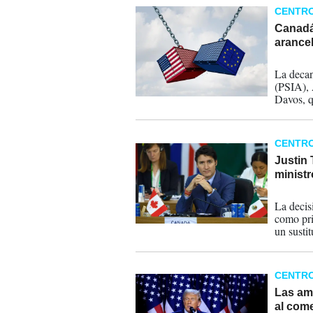
CENTR
Canadá
arance
22-01-
La decan
(PSIA), 
Davos, q
Trump, d
puede af
'sobrecal
CENTR
Justin 
minist
06-01-
La decis
como pri
un sustit
CENTR
Las am
al com