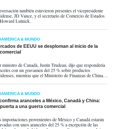
2025
nversación también estuvieron presentes el vicepresidente
idense, JD Vance, y el secretario de Comercio de Estados
 Howard Lutnick.
OAMÉRICA & MUNDO
rcados de EEUU se desploman al inicio de la
 comercial
2025
r ministro de Canadá, Justin Trudeau, dijo que respondería
anceles con un gravamen del 25 % sobre productos
idenses, mientras que el Ministerio de Finanzas de China
 impondrá aranceles del 15 %.
OAMÉRICA & MUNDO
confirma aranceles a México, Canadá y China:
 puerta a una guerra comercial
2025
s importaciones provenientes de México y Canadá estarán
avadas con unos aranceles del 25 % a excepción de las