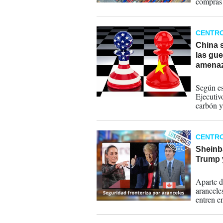
compras 
un grav
CENTR
China 
las gue
amenaz
05-02-
Según es
Ejecutiv
carbón y
petróleo
y camion
CENTR
Sheinb
Trump 
03-02-
Aparte d
arancele
entren e
dirigent
dos días