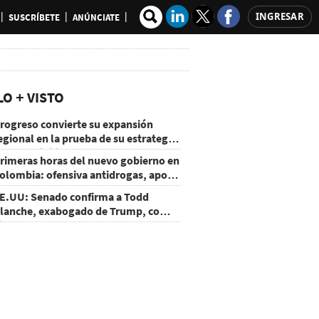
INGRESAR
SUSCRÍBETE
ANÚNCIATE
LO + VISTO
rogreso convierte su expansión
egional en la prueba de su estrategia
e sostenibilidad
rimeras horas del nuevo gobierno en
olombia: ofensiva antidrogas, apoyo
e EE.UU. y un atentado
E.UU: Senado confirma a Todd
lanche, exabogado de Trump, como
iscal General