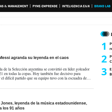
AS & MANAGEMENT
PYME-EMPRENDE
INTELIGENCIA E&N
BRAND LAB
1
P
r
d
2
P
Messi agranda su leyenda en el caos
C
2026
d
3
la de la Selección argentina se convirtió en líder goleador
E
21 en todas la copas. Hoy también fue decisivo para
B
 el difícil partido que su equipo tuvo con la escuadra de
F
 Jones, leyenda de la música estadounidense,
 a los 91 años