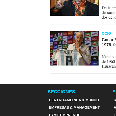
04-11-
De la am
destacar
dos de l
Igualmen
Africa, 
OCIO
César 
1978, f
05-05-
Nacido e
de 1960 
Huracán 
donde, a
de 1982,
equipo.
SECCIONES
E
CENTROAMERICA & MUNDO
R
EMPRESAS & MANAGEMENT
PYME EMPRENDE