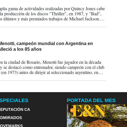
2024
plia gama de actividades realizadas por Quincy Jones cabe
 la producción de los discos "Thriller", en 1987, y "Bad",
os últimos y más premiados trabajos de Michael Jackson.
te, la producción de “We Are the World” de USA for
el sencillo dedicado a la ayuda a la hambruna en África
Menotti, campeón mundial con Argentina en
alleció a los 85 años
2024
n la ciudad de Rosario, Menotti fue jugador en la década
y se destacó como entrenador, siendo campeón con el club
(en 1973) antes de dirigir al seleccionado argentino, en
demás de ganar el campeonato mundial en 1978 y dirigir el
 es reconocido como pionero en la modernización del
SPECIALES
PORTADA DEL MES
EPUTACIÓN CA
ADMIRADOS
LOVEMARKS