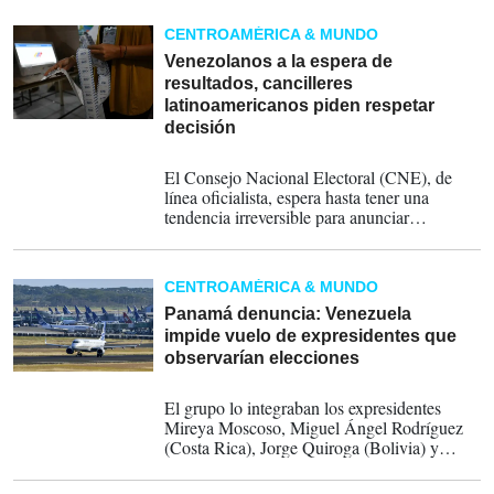
CENTROAMÉRICA & MUNDO
Venezolanos a la espera de
resultados, cancilleres
latinoamericanos piden respetar
decisión
28-07-2024
El Consejo Nacional Electoral (CNE), de
línea oficialista, espera hasta tener una
tendencia irreversible para anunciar
resultados del proceso, que es automatizado.
No da informes parciales.
CENTROAMÉRICA & MUNDO
Panamá denuncia: Venezuela
impide vuelo de expresidentes que
observarían elecciones
26-07-2024
El grupo lo integraban los expresidentes
Mireya Moscoso, Miguel Ángel Rodríguez
(Costa Rica), Jorge Quiroga (Bolivia) y
Vicente Fox (México), todos miembros de la
Iniciativa Democrática de España y las