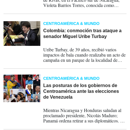
Violeta Barrios Torres, conocida como
Violeta Chamorro por el primer apellido de
su esposo, el periodista Pedro Joaquín
Chamorro Cardenal, se encontraba enferma
CENTROAMÉRICA & MUNDO
tras sufrir hace siete años un accidente
cerebrovascular. Falleció este 14 de junio de
Colombia: conmoción tras ataque a
2025.
senador Miguel Uribe Turbay
07-06-2025
Uribe Turbay, de 39 años, recibió varios
impactos de bala cuando realizaba un acto de
campaña en un parque de la localidad de
Fontibón, en el oeste de Bogotá. El
presidente de Colombia, Gustavo Petro,
afirmó este sábado que su Gobierno no
CENTROAMÉRICA & MUNDO
escatimará esfuerzos para descubrir a los
mandantes del atentado.
Las posturas de los gobiernos de
Centroamérica ante las elecciones
de Venezuela
29-07-2024
Mientras Nicaragua y Honduras saludan al
proclamado presidente, Nicolás Maduro;
Panamá ordena retirar a sus diplomáticos. El
Salvador fue el último en pronunciarse.