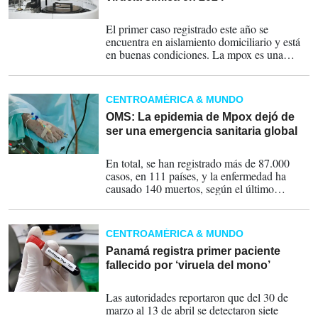
06-02-2024
El primer caso registrado este año se
encuentra en aislamiento domiciliario y está
en buenas condiciones. La mpox es una
enfermedad de interés para la Organización
Mundial de la Salud.
CENTROAMÉRICA & MUNDO
OMS: La epidemia de Mpox dejó de
ser una emergencia sanitaria global
11-05-2023
En total, se han registrado más de 87.000
casos, en 111 países, y la enfermedad ha
causado 140 muertos, según el último
recuento.
CENTROAMÉRICA & MUNDO
Panamá registra primer paciente
fallecido por ‘viruela del mono’
14-04-2023
Las autoridades reportaron que del 30 de
marzo al 13 de abril se detectaron siete