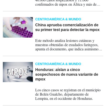
confirmados de mpox en África y más de
1.100 fallecidos, especialmente en la
República Democrática del Congo, con
brotes importantes en otros países de la
CENTROAMÉRICA & MUNDO
región como Burundi o Uganda, según datos
de la OMS.
China aprueba comercialización de
su primer test para detectar la mpox
24-08-2024
Este método analiza lesiones cutáneas y
muestras obtenidas de exudados faríngeos,
apunta el documento, que indica asimismo
que otras compañías están preparando
también pruebas para la viruela del mono y
"otros productos relacionados".
CENTROAMÉRICA & MUNDO
Honduras: aíslan a cinco
sospechosos de nueva variante de
mpox
21-08-2024
Los cinco casos se registran en el municipio
de Belén Gualcho, departamento de
Lempira, en el occidente de Honduras.