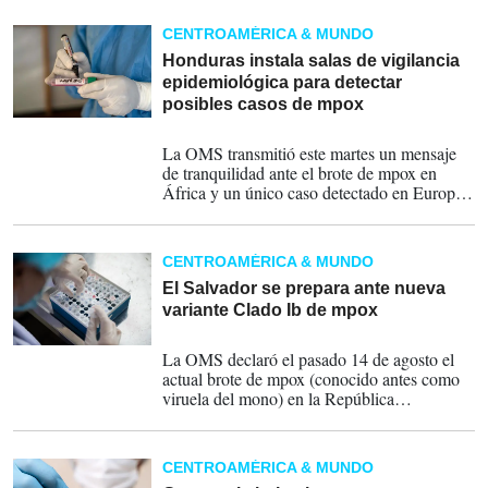
CENTROAMÉRICA & MUNDO
Honduras instala salas de vigilancia
epidemiológica para detectar
posibles casos de mpox
20-08-2024
La OMS transmitió este martes un mensaje
de tranquilidad ante el brote de mpox en
África y un único caso detectado en Europa,
en un intento por contener las informaciones
alarmistas y rumores en torno a esta
enfermedad y su modo de transmisión.
CENTROAMÉRICA & MUNDO
El Salvador se prepara ante nueva
variante Clado Ib de mpox
19-08-2024
La OMS declaró el pasado 14 de agosto el
actual brote de mpox (conocido antes como
viruela del mono) en la República
Democrática del Congo (CDC), y que se ha
extendido a otros países cercanos, como una
emergencia de salud pública de alcance
CENTROAMÉRICA & MUNDO
internacional.