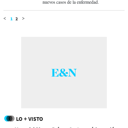
nuevos casos de la enfermedad.
1
2
<
>
LO + VISTO