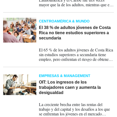
mayor que la de los adultos, mientras que el
60 % de los jóvenes trabaja en la
informalidad, según la OIT.
CENTROAMÉRICA & MUNDO
El 38 % de adultos jóvenes de Costa
Rica no tiene estudios superiores a
secundaria
10-09-2024
El 65 % de los adultos jóvenes de Costa Rica
sin estudios superiores a secundaria tiene
empleo, pero enfrentan el riesgo de obtener
bajos ingresos, explica el informe de la
OCDE.
EMPRESAS & MANAGEMENT
OIT: Los ingresos de los
trabajadores caen y aumenta la
desigualdad
04-09-2024
La creciente brecha entre las rentas del
trabajo y del capital y los desafíos a los que
se enfrentan los jóvenes en el mercado