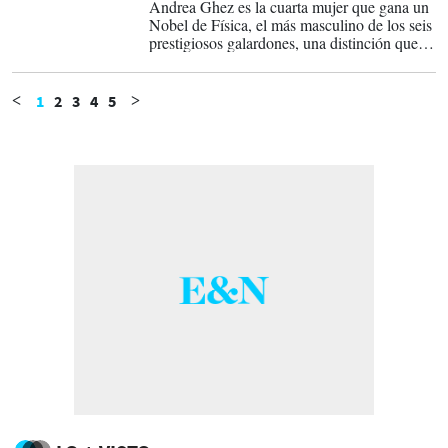
Andrea Ghez es la cuarta mujer que gana un
Nobel de Física, el más masculino de los seis
prestigiosos galardones, una distinción que la
científica dijo tomarse 'muy en serio'.
1
2
3
4
5
<
>