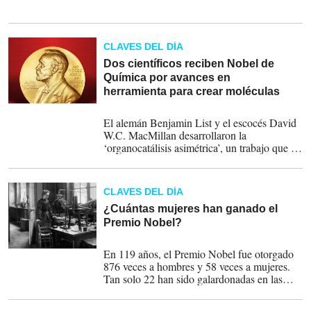
CLAVES DEL DÍA
Dos científicos reciben Nobel de
Química por avances en
herramienta para crear moléculas
06-10-2021
El alemán Benjamin List y el escocés David
W.C. MacMillan desarrollaron la
‘organocatálisis asimétrica’, un trabajo que ya
ha afectado de manera significativa la
investigación farmacéutica.
CLAVES DEL DÍA
¿Cuántas mujeres han ganado el
Premio Nobel?
05-10-2021
En 119 años, el Premio Nobel fue otorgado
876 veces a hombres y 58 veces a mujeres.
Tan solo 22 han sido galardonadas en las
categorías de Física, Química y Fisiología