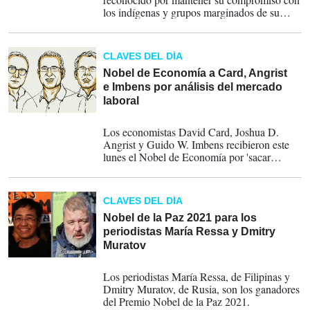
los indígenas y grupos marginados de su
país, descansa en el Cementerio del Père
Lachaise de la capital francesa, donde fue
sepultado después de morir en España a
CLAVES DEL DÍA
causa de un cáncer.
Nobel de Economía a Card, Angrist
e Imbens por análisis del mercado
laboral
11-10-2021
Los economistas David Card, Joshua D.
Angrist y Guido W. Imbens recibieron este
lunes el Nobel de Economía por 'sacar
conclusiones de experimentos inesperados' y
aplicarlos al análisis del mercado laboral.
CLAVES DEL DÍA
Nobel de la Paz 2021 para los
periodistas María Ressa y Dmitry
Muratov
08-10-2021
Los periodistas María Ressa, de Filipinas y
Dmitry Muratov, de Rusia, son los ganadores
del Premio Nobel de la Paz 2021.