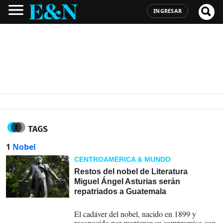
INGRESAR
TAGS
1
Nobel
CENTROAMÉRICA & MUNDO
Restos del nobel de Literatura
Miguel Ángel Asturias serán
repatriados a Guatemala
12-06-2024
El cadáver del nobel, nacido en 1899 y
reconocido por mantener su compromiso con