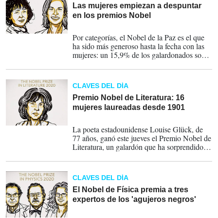
Las mujeres empiezan a despuntar
en los premios Nobel
08-10-2020
Por categorías, el Nobel de la Paz es el que
ha sido más generoso hasta la fecha con las
mujeres: un 15,9% de los galardonados son
mujeres, seguido del de Literatura, con
12,9%.
CLAVES DEL DÍA
Premio Nobel de Literatura: 16
mujeres laureadas desde 1901
08-10-2020
La poeta estadounidense Louise Glück, de
77 años, ganó este jueves el Premio Nobel de
Literatura, un galardón que ha sorprendido a
todos y corona su obra, que comenzó en los
años 1960.
CLAVES DEL DÍA
El Nobel de Física premia a tres
expertos de los 'agujeros negros'
06-10-2020