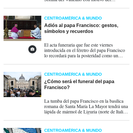
cónclave, que se iniciará el 7 de mayo, para
elegir al nuevo papa y por el que saldrá el
humo negro o blanco que anunciará el
CENTROAMÉRICA & MUNDO
resultado de las votaciones de los cardenales.
Adiós al papa Francisco: gestos,
símbolos y recuerdos
26-04-2025
El acta funeraria que fue este viernes
introducida en el féretro del papa Francisco
lo recordará para la posteridad como un
pastor "siempre atento a los últimos" de la
sociedad y por su lucha contra la lacra de los
abusos del clero.
CENTROAMÉRICA & MUNDO
¿Cómo será el funeral del papa
Francisco?
25-04-2025
La tumba del papa Francisco en la basílica
romana de Santa María La Mayor tendrá una
lápida de mármol de Liguria (norte de Italia),
la tierra de sus antepasados italianos.
CENTROAMÉRICA & MUNDO