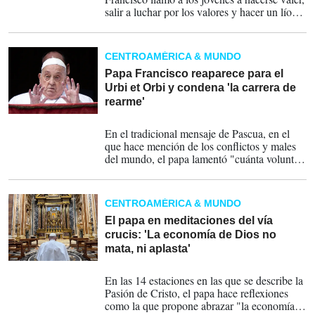
salir a luchar por los valores y hacer un lío
que nazca de haber conocido a Jesús.
CENTROAMÉRICA & MUNDO
Papa Francisco reaparece para el
Urbi et Orbi y condena 'la carrera de
rearme'
20-04-2025
En el tradicional mensaje de Pascua, en el
que hace mención de los conflictos y males
del mundo, el papa lamentó "cuánta voluntad
de muerte vemos cada día en los numerosos
conflictos que afectan a diferentes partes del
mundo".
CENTROAMÉRICA & MUNDO
El papa en meditaciones del vía
crucis: 'La economía de Dios no
mata, ni aplasta'
18-04-2025
En las 14 estaciones en las que se describe la
Pasión de Cristo, el papa hace reflexiones
como la que propone abrazar "la economía