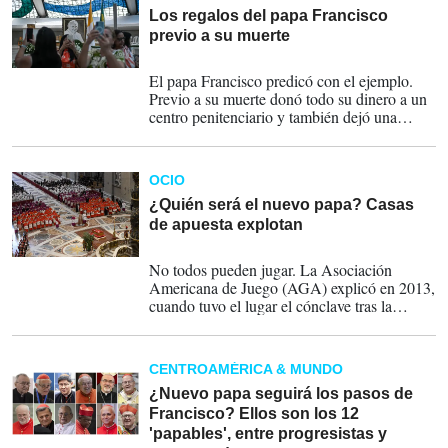
Los regalos del papa Francisco
previo a su muerte
24-04-2025
El papa Francisco predicó con el ejemplo.
Previo a su muerte donó todo su dinero a un
centro penitenciario y también dejó una
estatua de la Virgen de Luján, patrona de
Argentina, a la rectora de la Universidad
Católica del Sagrado Corazón, Elena
OCIO
Beccalli, institución vinculada al Hospital
Gemelli de Roma, donde estuvo ingresado
¿Quién será el nuevo papa? Casas
durante 38 días.
de apuesta explotan
23-04-2025
No todos pueden jugar. La Asociación
Americana de Juego (AGA) explicó en 2013,
cuando tuvo el lugar el cónclave tras la
renuncia de Benedicto XVI, que en los
Estados Unidos está prohibido apostar a la
elección de un papa. Ni siquiera en Nevada,
CENTROAMÉRICA & MUNDO
estado en el que se encuentra Las Vegas.
¿Nuevo papa seguirá los pasos de
Francisco? Ellos son los 12
'papables', entre progresistas y