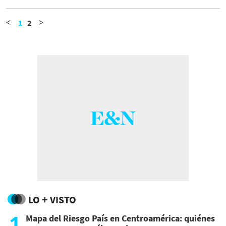
de Dios, que no mata, no descarta, no
aplasta. Es humilde, fiel a la tierra".
1
2
<
>
LO + VISTO
1
Mapa del Riesgo País en Centroamérica: quiénes