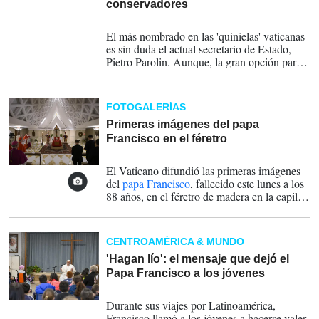
conservadores
22-04-2025
El más nombrado en las 'quinielas' vaticanas
es sin duda el actual secretario de Estado,
Pietro Parolin. Aunque, la gran opción para
los progresistas italianos es Matteo Maria
Zuppi, de 69 años, actual presidente de la
Conferencia Episcopal italiana.
FOTOGALERÍAS
Primeras imágenes del papa
Francisco en el féretro
22-04-2025
El Vaticano difundió las primeras imágenes
del
papa Francisco
, fallecido este lunes a los
88 años, en el féretro de madera en la capilla
de la que fue su residencia, la Casa Santa
Marta. El papa descansa sobre un féretro de
madera forrado de terciopelo rojo con una
CENTROAMÉRICA & MUNDO
casulla purpura y una mitra blanca y en las
manos lleva un rosario. FOTOS EFE/
'Hagan lío': el mensaje que dejó el
Francesco Sforza/Dicasterio Para La
Papa Francisco a los jóvenes
Comunicación De La Santa Sede
21-04-2025
Durante sus viajes por Latinoamérica,
Francisco llamó a los jóvenes a hacerse valer,