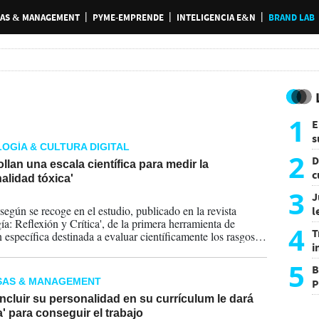
AS & MANAGEMENT
PYME-EMPRENDE
INTELIGENCIA E&N
BRAND LAB
1
E
s
OGÍA & CULTURA DIGITAL
a
2
D
llan una escala científica para medir la
c
alidad tóxica'
e
3
J
2026
 según se recoge en el estudio, publicado en la revista
l
ía: Reflexión y Crítica', de la primera herramienta de
d
4
T
 específica destinada a evaluar científicamente los rasgos y
i
mientos que dañan las relaciones interpersonales y el
 ajeno.
s
5
B
SAS & MANAGEMENT
P
H
cluir su personalidad en su currículum le dará
a' para conseguir el trabajo