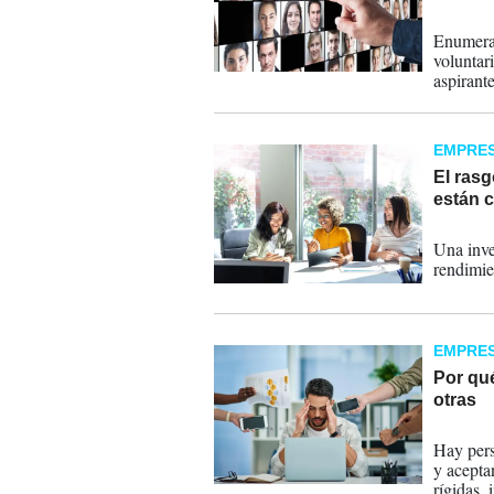
14-10-
Enumerar
voluntar
aspirante
EMPRE
El rasg
están 
28-07-
Una inve
rendimie
EMPRE
Por qué
otras
24-07-
Hay pers
y acepta
rígidas, 