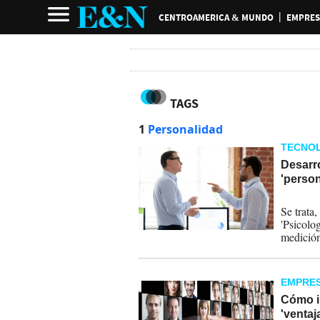
CENTROAMERICA & MUNDO
EMPRES
TAGS
1
Personalidad
TECNOL
Desarro
'person
24-04-
Se trata,
'Psicolog
medición
comporta
bienestar
EMPRE
Cómo in
'ventaj