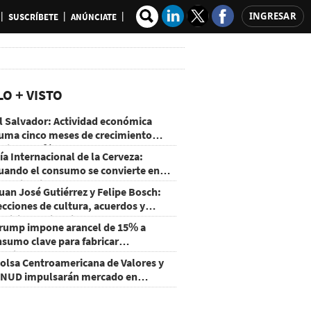
INGRESAR
SUSCRÍBETE
ANÚNCIATE
LO + VISTO
l Salvador: Actividad económica
uma cinco meses de crecimiento
rriba de 4%
ía Internacional de la Cerveza:
uando el consumo se convierte en
xperiencia
uan José Gutiérrez y Felipe Bosch:
ecciones de cultura, acuerdos y
ecisiones sin miedo
rump impone arancel de 15% a
nsumo clave para fabricar
emiconductores y paneles
olsa Centroamericana de Valores y
NUD impulsarán mercado en
onduras