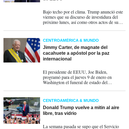
19-01-2025
Bajo techo por el clima. Trump anunció este
viernes que su discurso de investidura del
próximo lunes, así como otros actos de su
toma de posesión, se celebrarán dentro del
Capitolio.
CENTROAMÉRICA & MUNDO
Jimmy Carter, de magnate del
cacahuete a apóstol por la paz
internacional
30-12-2024
El presidente de EEUU, Joe Biden,
programó para el jueves 9 de enero en
Washington el funeral de estado del
exmandatario Jimmy Carter (1976-1981).
Proclamó esa fecha como 'Día Nacional de
Luto en todo Estados Unidos' e invitó al
CENTROAMÉRICA & MUNDO
pueblo estadounidense a rendir homenaje a la
memoria del expresidente Carter.
Donald Trump vuelve a mitin al aire
libre, tras vidrio
21-08-2024
La semana pasada se supo que el Servicio