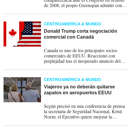
de 2008, el propio Greenspan admitió con
"incredulidad" haber cometido un error al
confiar en exceso en la capacidad de las
instituciones crediticias para proteger el
CENTROAMÉRICA & MUNDO
mercado.
Donald Trump corta negociación
comercial con Canadá
24-10-2025
Canadá es uno de los principales socios
comerciales de EEUU. Reaccionó con
perplejidad tras el inesperado anuncio del
presidente estadounidense de la suspensión
de las negociaciones comerciales con Ottawa
por una cuña publicitaria canadiense que
CENTROAMÉRICA & MUNDO
criticaba los aranceles con palabras de
Ronald Reagan.
Viajeros ya no deberán quitarse
zapatos en aeropuertos EEUU
09-07-2025
Según precisó en una conferencia de prensa
la secretaria de Seguridad Nacional, Kristi
Noem, el Ejecutivo quiere mejorar la
experiencia de los viajes "conservando los
estándares de seguridad" y asegurándose al