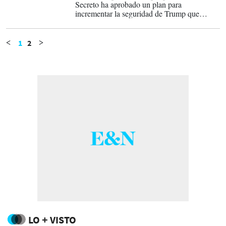
Secreto ha aprobado un plan para
incrementar la seguridad de Trump que
incluye el uso de pantallas de vidrio
blindado. Normalmente, esas láminas a
prueba de balas solo se proporcionan a los
1
2
<
>
presidentes y vicepresidentes cuando se
considera necesario en apariciones al aire
libre.
LO + VISTO