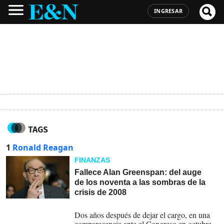
INGRESAR
TAGS
1
Ronald Reagan
FINANZAS
Fallece Alan Greenspan: del auge
de los noventa a las sombras de la
crisis de 2008
22-06-2026
Dos años después de dejar el cargo, en una
comparecencia ante el Congreso en octubre