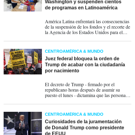
Washington y suspenden cientos
de programas en Latinoamérica
10-02-2025
América Latina enfrentará las consecuencias
de la suspensión de los fondos y el recorte de
la Agencia de los Estados Unidos para el
Desarrollo Internacional (USAID), que en
2024 aportó a la región 2.300 millones de
dólares.
CENTROAMÉRICA & MUNDO
Juez federal bloquea la orden de
Trump de acabar con la ciudadanía
por nacimiento
23-01-2025
El decreto de Trump - firmado por el
republicano horas después de asumir su
puesto el lunes - dictamina que las personas
nacidas en EE.UU. de padres
indocumentados o con un estatus legal
"temporal"-como una visa de trabajo - no
CENTROAMÉRICA & MUNDO
podrán obtener la ciudadanía.
Curiosidades de la juramentación
de Donald Trump como presidente
de EEUU