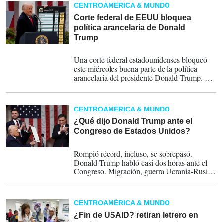
mismo tiempo de mantener a la gente segura
CENTROAMÉRICA & MUNDO
en sus desplazamientos aéreos.
Corte federal de EEUU bloquea
política arancelaria de Donald
Trump
29-05-2025
Una corte federal estadounidenses bloqueó
este miércoles buena parte de la política
arancelaria del presidente Donald Trump. La
resolución, que aún puede ser apelada,
supone un revés a uno de los pilares de su
segundo mandato y ha sido celebrada por
CENTROAMÉRICA & MUNDO
sectores empresariales e inversores, que han
visto con incertidumbre las políticas
¿Qué dijo Donald Trump ante el
comerciales de la actual Casa Blanca.
Congreso de Estados Unidos?
05-03-2025
Rompió récord, incluso, se sobrepasó.
Donald Trump habló casi dos horas ante el
Congreso. Migración, guerra Ucrania-Rusia,
aranceles y otros temas fueron los
protagonistas de esos casi 120 minutos.
CENTROAMÉRICA & MUNDO
¿Fin de USAID? retiran letrero en