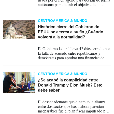
autónoma para definir el objetivo de un
ataque o para realizar vigilancia masiva sobre
ciudadanos estadounidenses.
CENTROAMÉRICA & MUNDO
Histórico cierre del Gobierno de
EEUU se acerca a su fin ¿Cuándo
volverá a la normalidad?
12-11-2025
El Gobierno federal lleva 42 días cerrado por
la falta de acuerdo entre republicanos y
demócratas para aprobar una financiación
adicional, superando así el récord de 2018,
cuando permaneció paralizado durante 35
días durante el primer mandato de Donald
CENTROAMÉRICA & MUNDO
Trump.
¿Se acabó la complicidad entre
Donald Trump y Elon Musk? Esto
debe saber
05-06-2025
El desencadenante que dinamitó la alianza
entre dos socios que hasta ahora parecían
inseparables fue el plan fiscal impulsado por