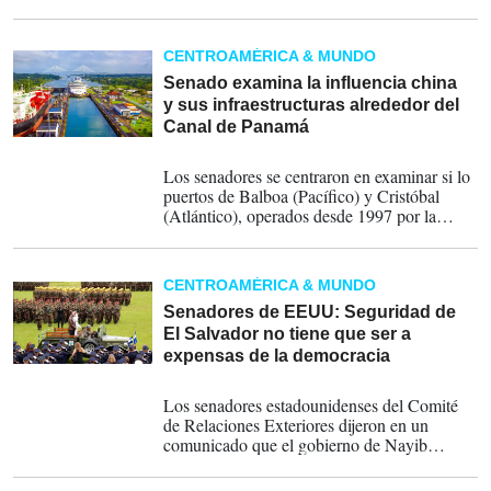
Trump, que según la Oficina Presupuestaria
del Congreso, un ente no partidista,
incrementará la deuda del país en US$2,4
CENTROAMÉRICA & MUNDO
billones durante la próxima década.
Senado examina la influencia china
y sus infraestructuras alrededor del
Canal de Panamá
29-01-2025
Los senadores se centraron en examinar si lo
puertos de Balboa (Pacífico) y Cristóbal
(Atlántico), operados desde 1997 por la
empresa hongkonesa Hutchinson Port
Holdings, están bajo la influencia del Partido
Comunista Chino.
CENTROAMÉRICA & MUNDO
Senadores de EEUU: Seguridad de
El Salvador no tiene que ser a
expensas de la democracia
26-11-2024
Los senadores estadounidenses del Comité
de Relaciones Exteriores dijeron en un
comunicado que el gobierno de Nayib
Bukele ha impulsado una narrativa falsa de
que la seguridad debe hacerse a expensas de