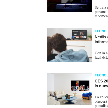
07-09-
Se trata
personal
recomend
TECNOL
Netflix
inform
08-06-
Con la a
fácil det
TECNOL
CES 202
lo nue
04-01-
La aplic
ofrecerá
pantalla