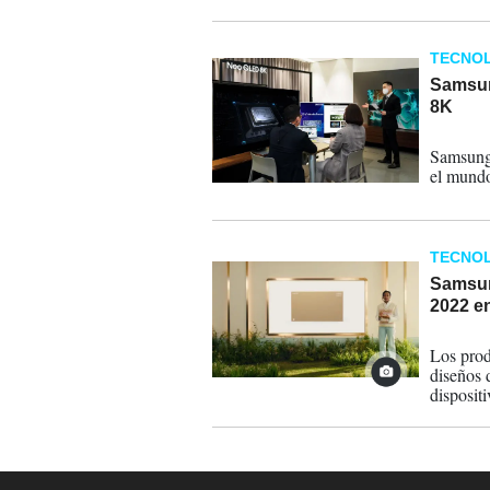
saludabl
TECNOL
Samsun
8K
26-04-
Samsung 
el mundo
TECNOL
Samsun
2022 en
03-04-
Los prod
diseños 
dispositi