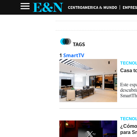
CENTROAMERICA & MUNDO
EMPRES
TAGS
1
SmartTV
TECNOL
Casa to
11-10-
Este esp
descubri
SmartThi
TECNOL
¿Cómo 
para S