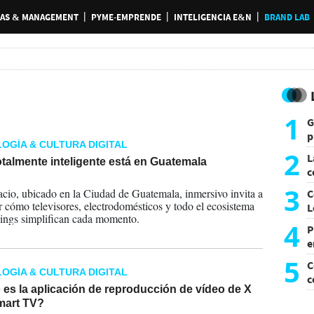
AS & MANAGEMENT
PYME-EMPRENDE
INTELIGENCIA E&N
BRAND LAB
1
G
p
OGÍA & CULTURA DIGITAL
e
2
L
talmente inteligente está en Guatemala
c
2025
G
3
acio, ubicado en la Ciudad de Guatemala, inmersivo invita a
C
r cómo televisores, electrodomésticos y todo el ecosistema
L
ngs simplifican cada momento.
4
P
e
p
5
C
OGÍA & CULTURA DIGITAL
c
es la aplicación de reproducción de vídeo de X
c
mart TV?