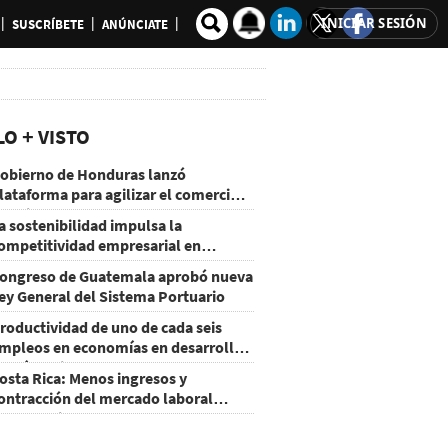
INICIAR SESIÓN
SUSCRÍBETE
ANÚNCIATE
LO + VISTO
obierno de Honduras lanzó
lataforma para agilizar el comercio
xterior
a sostenibilidad impulsa la
ompetitividad empresarial en
uatemala
ongreso de Guatemala aprobó nueva
ey General del Sistema Portuario
roductividad de uno de cada seis
mpleos en economías en desarrollo
odría mejorar por la IA
osta Rica: Menos ingresos y
ontracción del mercado laboral
ausan baja del consumo