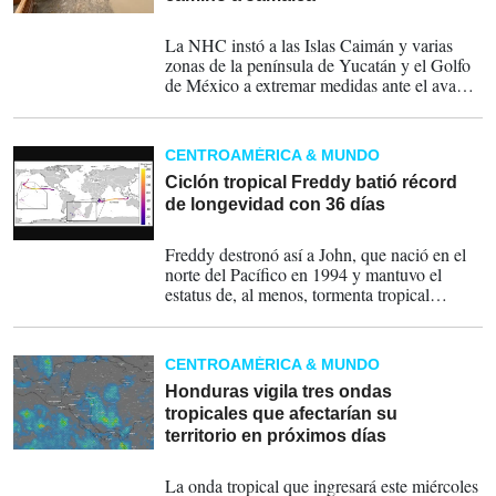
03-07-2024
La NHC instó a las Islas Caimán y varias
zonas de la península de Yucatán y el Golfo
de México a extremar medidas ante el avance
de Beryl.
CENTROAMÉRICA & MUNDO
Ciclón tropical Freddy batió récord
de longevidad con 36 días
01-07-2024
Freddy destronó así a John, que nació en el
norte del Pacífico en 1994 y mantuvo el
estatus de, al menos, tormenta tropical
durante 714 horas, equivalentes a 29,75 días,
según la OMM.
CENTROAMÉRICA & MUNDO
Honduras vigila tres ondas
tropicales que afectarían su
territorio en próximos días
25-06-2024
La onda tropical que ingresará este miércoles