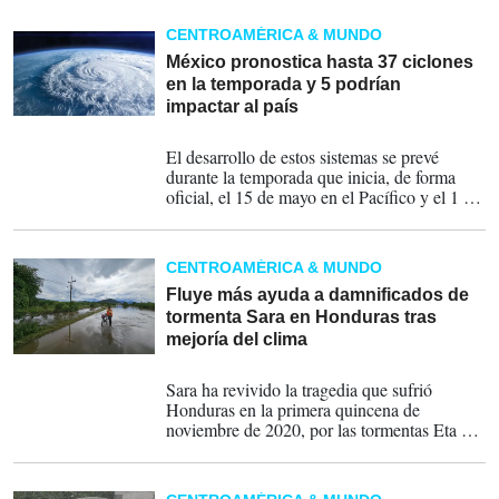
Centroamérica vulnerable.
CENTROAMÉRICA & MUNDO
México pronostica hasta 37 ciclones
en la temporada y 5 podrían
impactar al país
08-05-2025
El desarrollo de estos sistemas se prevé
durante la temporada que inicia, de forma
oficial, el 15 de mayo en el Pacífico y el 1 de
junio, en el Atlántico, y culmina el 30 de
noviembre en ambas cuencas.
CENTROAMÉRICA & MUNDO
Fluye más ayuda a damnificados de
tormenta Sara en Honduras tras
mejoría del clima
18-11-2024
Sara ha revivido la tragedia que sufrió
Honduras en la primera quincena de
noviembre de 2020, por las tormentas Eta e
Iota, que dejaron un centenar de muertos y
cuantiosos daños materiales.