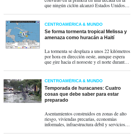
que ningún ciclón alcanzó Estados Unidos,
aunque la tormenta tropical Chantal causó 6
muertos a su paso por Carolina del Norte.
CENTROAMÉRICA & MUNDO
Se forma tormenta tropical Melissa y
amenaza como huracán a Haití
21-10-2025
La tormenta se desplaza a unos 22 kilómetros
por hora en dirección oeste, aunque espera
que gire hacia el noroeste y el norte durante
los próximos días, acercándose al suroeste de
Haití y Jamaica a finales de esta semana.
CENTROAMÉRICA & MUNDO
Temporada de huracanes: Cuatro
cosas que debe saber para estar
preparado
12-06-2025
Asentamientos construidos en zonas de alto
riesgo, viviendas precarias, economías
informales, infraestructura débil y servicios
básicos frágiles vuelven a la región de