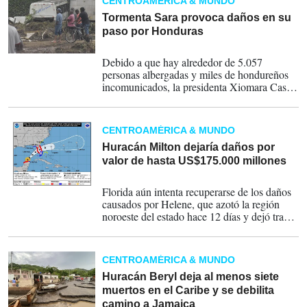
CENTROAMÉRICA & MUNDO
Tormenta Sara provoca daños en su
paso por Honduras
18-11-2024
Debido a que hay alrededor de 5.057
personas albergadas y miles de hondureños
incomunicados, la presidenta Xiomara Castro
se ha comprometido a ofrecer una respuesta
y apoyo a todos los afectados por Sara.
CENTROAMÉRICA & MUNDO
Huracán Milton dejaría daños por
valor de hasta US$175.000 millones
08-10-2024
Florida aún intenta recuperarse de los daños
causados por Helene, que azotó la región
noroeste del estado hace 12 días y dejó tras
de sí una estela de destrucción que la agencia
Moody's calcula en unos 11.000 millones de
dólares.
CENTROAMÉRICA & MUNDO
Huracán Beryl deja al menos siete
muertos en el Caribe y se debilita
camino a Jamaica