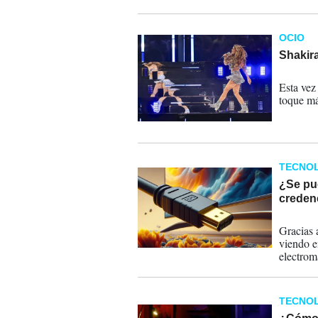
OCIO
Shakira
31-01-
Esta vez
toque má
TECNOL
¿Se pu
creden
20-09-
Gracias a
viendo en
electrom
TECNOL