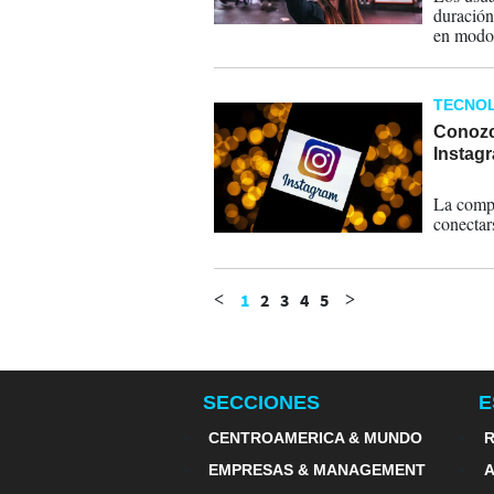
duración
en modo
TECNOL
Conozca
Instag
07-05-
La compa
conectar
1
2
3
4
5
<
>
SECCIONES
E
CENTROAMERICA & MUNDO
R
EMPRESAS & MANAGEMENT