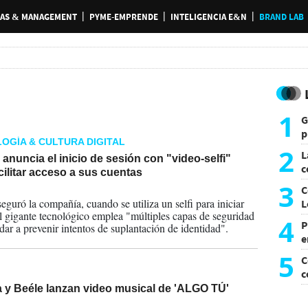
AS & MANAGEMENT
PYME-EMPRENDE
INTELIGENCIA E&N
BRAND LAB
1
G
p
OGÍA & CULTURA DIGITAL
e
2
L
anuncia el inicio de sesión con "video-selfi"
c
cilitar acceso a sus cuentas
G
3
C
2026
eguró la compañía, cuando se utiliza un selfi para iniciar
L
el gigante tecnológico emplea "múltiples capas de seguridad
4
P
dar a prevenir intentos de suplantación de identidad".
e
p
5
C
c
c
a y Beéle lanzan video musical de 'ALGO TÚ'
2026