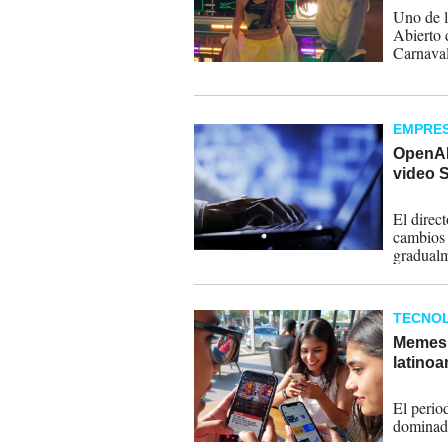
Uno de l
Abierto 
Carnaval 
que refle
EMPRE
OpenAI
video 
25-03-
El direc
cambios 
gradualm
TECNOL
Memes y
latino
22-01-
El perio
dominado