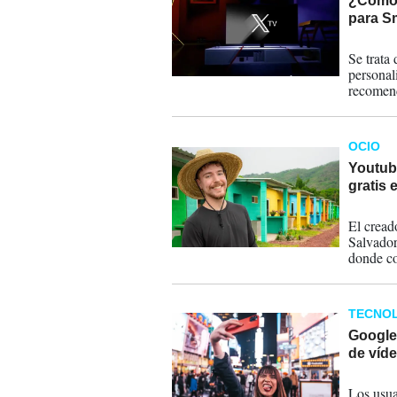
¿Cómo 
para S
07-09-
Se trata
personal
recomend
OCIO
Youtub
gratis 
29-06-
El cread
Salvador
donde co
TECNOL
Google 
de víde
11-05-
Los usua