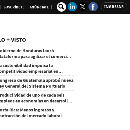
INGRESAR
SUSCRÍBETE
ANÚNCIATE
LO + VISTO
obierno de Honduras lanzó
lataforma para agilizar el comercio
xterior
a sostenibilidad impulsa la
ompetitividad empresarial en
uatemala
ongreso de Guatemala aprobó nueva
ey General del Sistema Portuario
roductividad de uno de cada seis
mpleos en economías en desarrollo
odría mejorar por la IA
osta Rica: Menos ingresos y
ontracción del mercado laboral
ausan baja del consumo