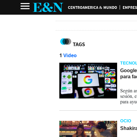
CENTROAMERICA & MUNDO
EMPRES
TAGS
1
Video
TECNOL
Google 
para fa
24-07-
Según as
sesión, 
para ayu
OCIO
Shakir
18-04-