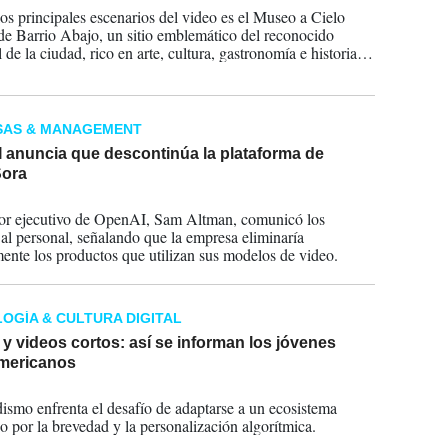
os principales escenarios del video es el Museo a Cielo
de Barrio Abajo, un sitio emblemático del reconocido
de la ciudad, rico en arte, cultura, gastronomía e historia,
ja la identidad local.
SAS & MANAGEMENT
 anuncia que descontinúa la plataforma de
Sora
2026
tor ejecutivo de OpenAI, Sam Altman, comunicó los
al personal, señalando que la empresa eliminaría
ente los productos que utilizan sus modelos de video.
OGÍA & CULTURA DIGITAL
 videos cortos: así se informan los jóvenes
americanos
2026
dismo enfrenta el desafío de adaptarse a un ecosistema
 por la brevedad y la personalización algorítmica.