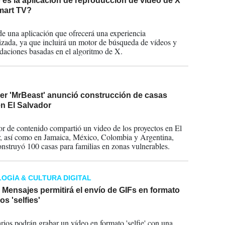
es la aplicación de reproducción de vídeo de X
mart TV?
2024
 de una aplicación que ofrecerá una experiencia
izada, ya que incluirá un motor de búsqueda de vídeos y
aciones basadas en el algoritmo de X.
er 'MrBeast' anunció construcción de casas
en El Salvador
2024
or de contenido compartió un video de los proyectos en El
, así como en Jamaica, México, Colombia y Argentina,
nstruyó 100 casas para familias en zonas vulnerables.
OGÍA & CULTURA DIGITAL
Mensajes permitirá el envío de GIFs en formato
os 'selfies'
2024
rios podrán grabar un vídeo en formato 'selfie' con una