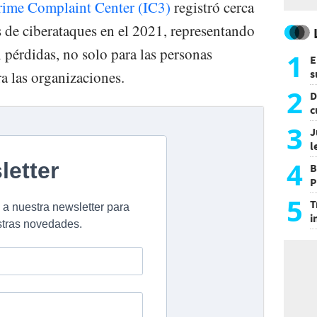
Crime Complaint Center (IC3)
registró cerca
 de ciberataques en el 2021, representando
 pérdidas, no solo para las personas
1
E
s
a las organizaciones.
a
2
D
c
e
3
J
l
d
4
B
P
H
5
T
i
s