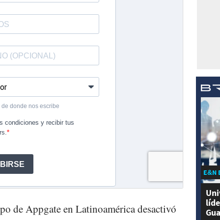
E&N 
Uni
líd
ipo de Appgate en Latinoamérica desactivó
Gua