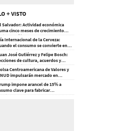
LO + VISTO
l Salvador: Actividad económica
uma cinco meses de crecimiento
rriba de 4%
ía Internacional de la Cerveza:
uando el consumo se convierte en
xperiencia
uan José Gutiérrez y Felipe Bosch:
ecciones de cultura, acuerdos y
ecisiones sin miedo
olsa Centroamericana de Valores y
NUD impulsarán mercado en
onduras
rump impone arancel de 15% a
nsumo clave para fabricar
emiconductores y paneles