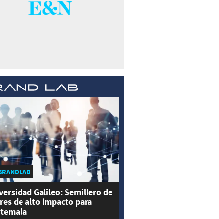
BRANDLAB
versidad Galileo: Semillero de
eres de alto impacto para
temala