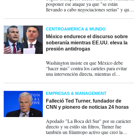
posponer ese ataque ya que "se están
llevando a cabo negociaciones serias" y que,
en su opinión, se podría alcanzar un cuerdo
"muy aceptable para Estados Unidos".
CENTROAMÉRICA & MUNDO
México endurece el discurso sobre
soberanía mientras EE.UU. eleva la
presión antidrogas
13-05-2026
Washington insiste en que México debe
“hacer más” contra los carteles para evitar
una intervención directa, mientras el
Gobierno de Sheinbaum rechaza versiones
sobre operaciones encubiertas de la CIA en
Sinaloa.
EMPRESAS & MANAGEMENT
Falleció Ted Turner, fundador de
CNN y pionero de noticias 24 horas
06-05-2026
Apodado "La Boca del Sur" por su carácter
directo y su estilo sin filtros, Turner fue
también un filántropo activo que creó la
Fundación de las Naciones Unidas.