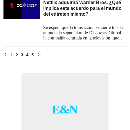
Netflix adquirirá Warner Bros. ¿Qué
implica este acuerdo para el mundo
del entretenimiento?
05-12-2025
Se espera que la transacción se cierre tras la
anunciada separación de Discovery Global,
la compañía centrada en la televisión, que
englobará a CNN, TNT Sports, Discovery+
y canales en abierto en Europa. Se espera
que esta operación se complete en el tercer
1
2
3
4
5
<
>
trimestre de 2026.