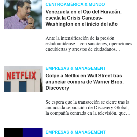
grupos regionales como Hizbulá del Líbano
CENTROAMÉRICA & MUNDO
y los palestinos de Hamás.
Venezuela en el Ojo del Huracán:
escala la Crisis Caracas-
Washington en el inicio del año
02-01-2026
Ante la intensificación de la presión
estadounidense—con sanciones, operaciones
encubiertas y arrestos de ciudadanos
estadounidenses—la situación en Venezuela
alcanza un punto crítico en 2026 que exige
un análisis desapasionado y
EMPRESAS & MANAGEMENT
multidimensional.
Golpe a Netflix en Wall Street tras
anunciar compra de Warner Bros.
Discovery
05-12-2025
Se espera que la transacción se cierre tras la
anunciada separación de Discovery Global,
la compañía centrada en la televisión, que
englobará a CNN, TNT Sports, Discovery+
y canales en abierto en Europa.
EMPRESAS & MANAGEMENT