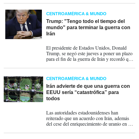
CENTROAMÉRICA & MUNDO
Trump: "Tengo todo el tiempo del
mundo" para terminar la guerra con
Irán
24-04-2026
El presidente de Estados Unidos, Donald
Trump, se negó este jueves a poner un plazo
para el fin de la guerra de Irán y recordó que
el país ha estado involucrado en el pasado en
conflictos largos como Vietnam o Irak.
CENTROAMÉRICA & MUNDO
Irán advierte de que una guerra con
EEUU sería “catastrófica” para
todos
02-02-2026
Las autoridades estadounidenses han
reiterado que un acuerdo con Irán, además
del cese del enriquecimiento de uranio en el
país persa, debe incluir la limitación de su
programa de misiles y el fin del apoyo a