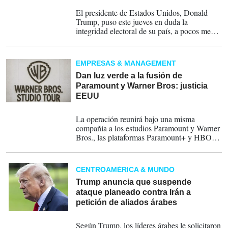
17-07-2026
El presidente de Estados Unidos, Donald
Trump, puso este jueves en duda la
integridad electoral de su país, a pocos meses
de las elecciones de medio mandato, y acusó
durante un mensaje a la nación a China de
interferencias desde 2020.
EMPRESAS & MANAGEMENT
Dan luz verde a la fusión de
Paramount y Warner Bros: justicia
EEUU
12-06-2026
La operación reunirá bajo una misma
compañía a los estudios Paramount y Warner
Bros., las plataformas Paramount+ y HBO
Max, así como a las divisiones informativas
CBS News y CNN, en una de las mayores
consolidaciones del sector en las últimas
CENTROAMÉRICA & MUNDO
décadas.
Trump anuncia que suspende
ataque planeado contra Irán a
petición de aliados árabes
18-05-2026
Según Trump, los líderes árabes le solicitaron