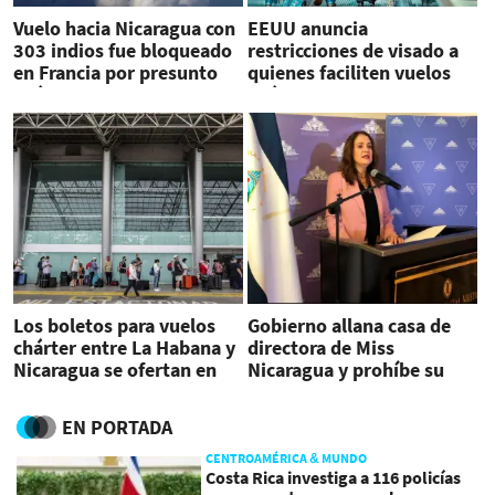
Vuelo hacia Nicaragua con
EEUU anuncia
303 indios fue bloqueado
restricciones de visado a
en Francia por presunto
quienes faciliten vuelos
'tráfico de personas'
chárter a Nicaragua
Los boletos para vuelos
Gobierno allana casa de
chárter entre La Habana y
directora de Miss
Nicaragua se ofertan en
Nicaragua y prohíbe su
Facebook
regreso
EN PORTADA
CENTROAMÉRICA & MUNDO
Costa Rica investiga a 116 policías