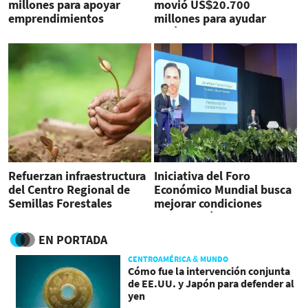
millones para apoyar
movió US$20.700
emprendimientos
millones para ayudar
femeninos
América Latina y el Caribe
Refuerzan infraestructura
Iniciativa del Foro
del Centro Regional de
Económico Mundial busca
Semillas Forestales
mejorar condiciones
socioeconómicas en
Centroamérica
EN PORTADA
CENTROAMÉRICA & MUNDO
Cómo fue la intervención conjunta
de EE.UU. y Japón para defender al
yen