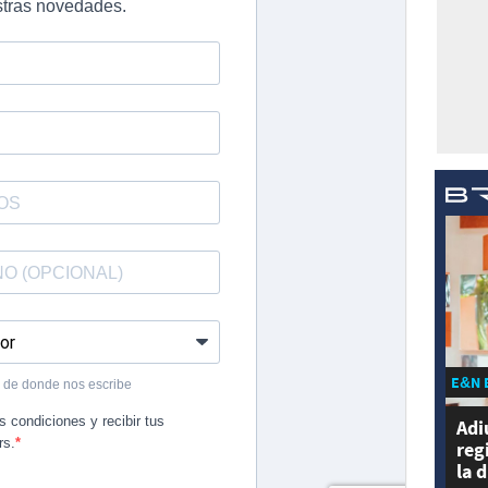
E&N 
Adi
reg
la 