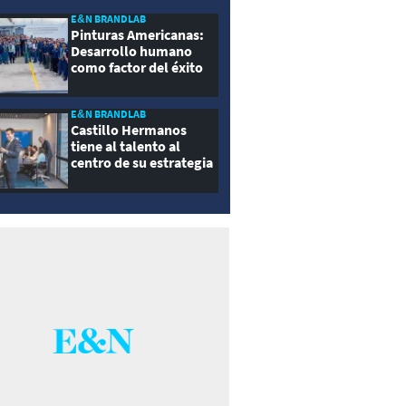
E&N BRANDLAB
Pinturas Americanas:
Desarrollo humano
como factor del éxito
empresarial
E&N BRANDLAB
Castillo Hermanos
tiene al talento al
centro de su estrategia