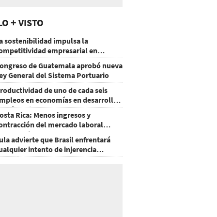
LO + VISTO
a sostenibilidad impulsa la
ompetitividad empresarial en
uatemala
ongreso de Guatemala aprobó nueva
ey General del Sistema Portuario
roductividad de uno de cada seis
mpleos en economías en desarrollo
odría mejorar por la IA
osta Rica: Menos ingresos y
ontracción del mercado laboral
ausan baja del consumo
ula advierte que Brasil enfrentará
ualquier intento de injerencia
xtranjera