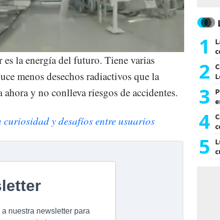
1
L
c
 es la energía del futuro. Tiene varias
G
2
C
uce menos desechos radiactivos que la
L
3
 ahora y no conlleva riesgos de accidentes.
P
e
p
4
C
 curiosidad y desafíos entre usuarios
c
c
5
L
c
e