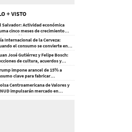
LO + VISTO
l Salvador: Actividad económica
uma cinco meses de crecimiento
rriba de 4%
ía Internacional de la Cerveza:
uando el consumo se convierte en
xperiencia
uan José Gutiérrez y Felipe Bosch:
ecciones de cultura, acuerdos y
ecisiones sin miedo
rump impone arancel de 15% a
nsumo clave para fabricar
emiconductores y paneles
olsa Centroamericana de Valores y
NUD impulsarán mercado en
onduras