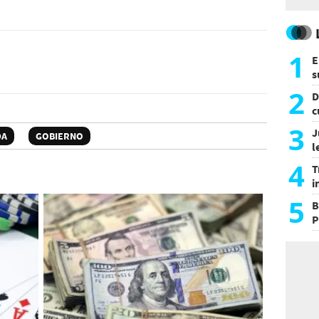
1
E
s
a
2
D
c
e
3
J
DA
GOBIERNO
l
d
4
T
i
s
5
B
P
H