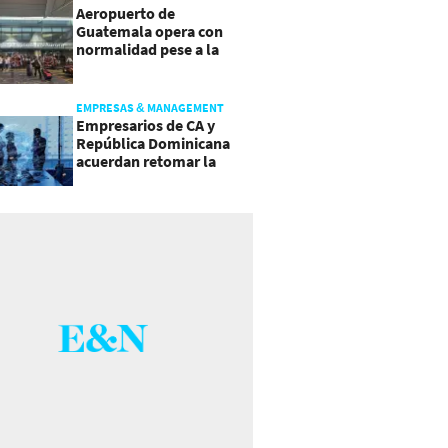
Aeropuerto de
Guatemala opera con
normalidad pese a la
actividad del volcán de
Fuego
EMPRESAS & MANAGEMENT
Empresarios de CA y
República Dominicana
acuerdan retomar la
agenda regional