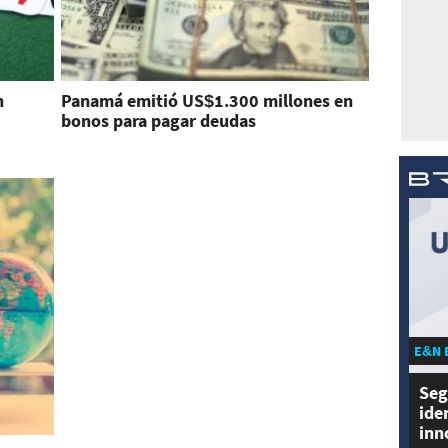
n
Panamá emitió US$1.300 millones en
bonos para pagar deudas
E&N 
Seg
ide
inn