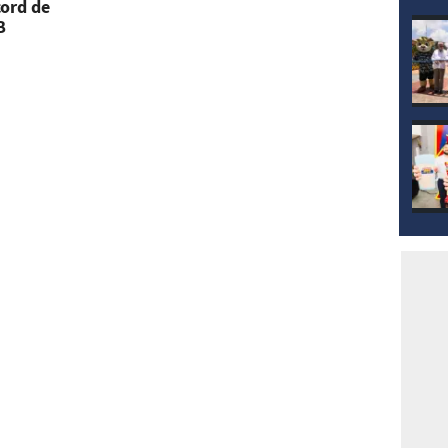
mod
cord de
B