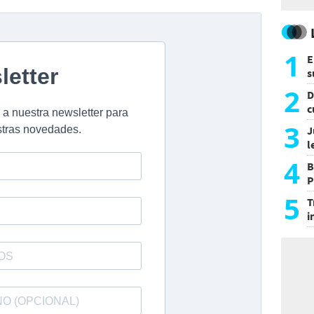
1
E
s
a
2
D
c
e
3
J
l
d
4
B
P
H
5
T
i
s