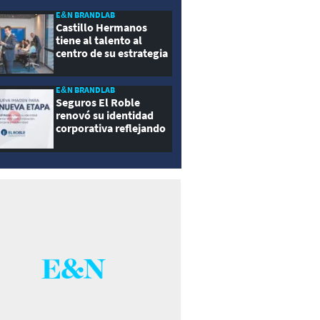
E&N BRANDLAB
Castillo Hermanos
tiene al talento al
centro de su estrategia
E&N BRANDLAB
Seguros El Roble
renovó su identidad
corporativa reflejando
innovación, cercanía y
modernidad