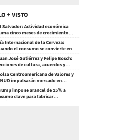
LO + VISTO
l Salvador: Actividad económica
uma cinco meses de crecimiento
rriba de 4%
ía Internacional de la Cerveza:
uando el consumo se convierte en
xperiencia
uan José Gutiérrez y Felipe Bosch:
ecciones de cultura, acuerdos y
ecisiones sin miedo
olsa Centroamericana de Valores y
NUD impulsarán mercado en
onduras
rump impone arancel de 15% a
nsumo clave para fabricar
emiconductores y paneles