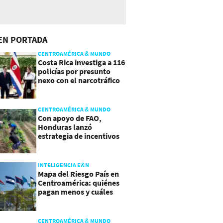
EN PORTADA
CENTROAMÉRICA & MUNDO
Costa Rica investiga a 116
policías por presunto
nexo con el narcotráfico
CENTROAMÉRICA & MUNDO
Con apoyo de FAO,
Honduras lanzó
estrategia de incentivos
para atraer inversión al
agro
INTELIGENCIA E&N
Mapa del Riesgo País en
Centroamérica: quiénes
pagan menos y cuáles
mejoraron
CENTROAMÉRICA & MUNDO