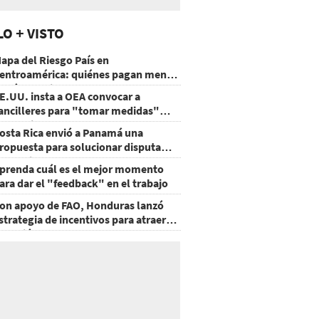
LO + VISTO
apa del Riesgo País en
entroamérica: quiénes pagan menos
 cuáles mejoraron
E.UU. insta a OEA convocar a
ancilleres para "tomar medidas"
obre Nicaragua
osta Rica envió a Panamá una
ropuesta para solucionar disputa
omercial
prenda cuál es el mejor momento
ara dar el "feedback" en el trabajo
on apoyo de FAO, Honduras lanzó
strategia de incentivos para atraer
nversión al agro