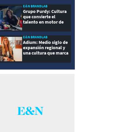
E&N BRANDLAB
Grupo Purdy: Cultura
que convierte el
talento en motor de
crecimiento
E&N BRANDLAB
Adium: Medio siglo de
expansión regional y
una cultura que marca
la diferencia