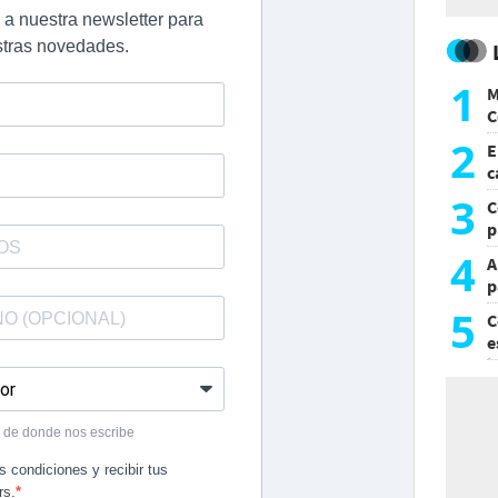
1
M
C
y
2
E
c
s
3
C
p
c
4
A
p
5
C
e
i