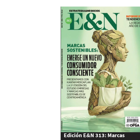
Centroamérica
Edición E&N 313: Marcas