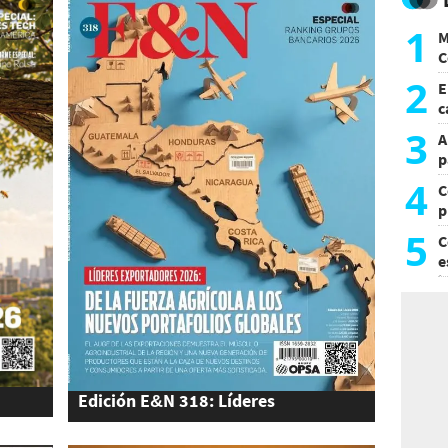
1
M
C
y
2
E
c
s
3
A
p
4
C
p
c
5
C
e
i
Edición E&N 318: Líderes
exportadores 2026