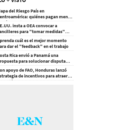
apa del Riesgo País en
entroamérica: quiénes pagan menos
 cuáles mejoraron
E.UU. insta a OEA convocar a
ancilleres para "tomar medidas"
obre Nicaragua
prenda cuál es el mejor momento
ara dar el "feedback" en el trabajo
osta Rica envió a Panamá una
ropuesta para solucionar disputa
omercial
on apoyo de FAO, Honduras lanzó
strategia de incentivos para atraer
nversión al agro