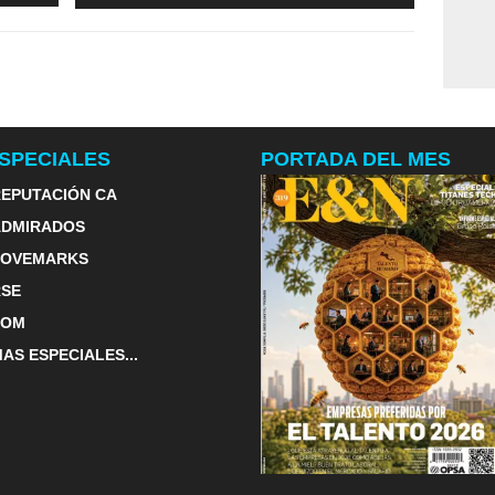
el águila despliega sus alas
SPECIALES
PORTADA DEL MES
EPUTACIÓN CA
ADMIRADOS
LOVEMARKS
RSE
TOM
AS ESPECIALES...