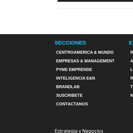
Sostenibles, emerge un nuevo
consumidor consciente
SECCIONES
E
CENTROAMERICA & MUNDO
R
EMPRESAS & MANAGEMENT
PYME EMPRENDE
INTELIGENCIA E&N
BRANDLAB
SUSCRIBETE
M
CONTACTANOS
Estrategia y Negocios