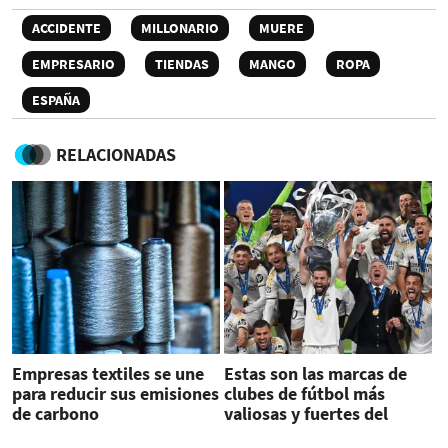
ACCIDENTE
MILLONARIO
MUERE
EMPRESARIO
TIENDAS
MANGO
ROPA
ESPAÑA
RELACIONADAS
Empresas textiles se une
Estas son las marcas de
para reducir sus emisiones
clubes de fútbol más
de carbono
valiosas y fuertes del
mundo