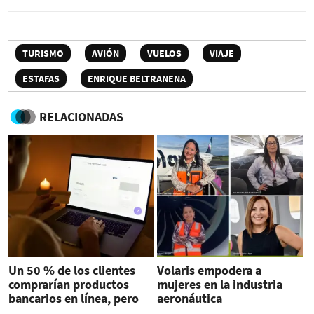
TURISMO
AVIÓN
VUELOS
VIAJE
ESTAFAS
ENRIQUE BELTRANENA
RELACIONADAS
Un 50 % de los clientes
Volaris empodera a
comprarían productos
mujeres en la industria
bancarios en línea, pero
aeronáutica
temen al fraude