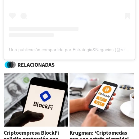
Una publicación compartida por Estrategia&Negocios (@revista_eyn)
RELACIONADAS
Criptoempresa BlockFi
Krugman: ‘Criptomedas
solicita protección por
son una estafa piramidal