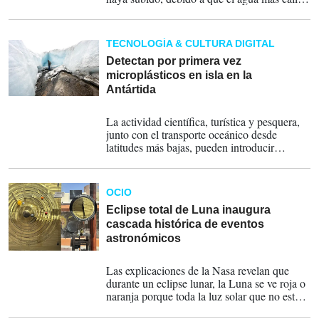
se expande y ocupa más espacio. Los
investigadores consideran que el 43 % del
aumento se debe a ello.
TECNOLOGÍA & CULTURA DIGITAL
Detectan por primera vez
microplásticos en isla en la
Antártida
30-03-2026
La actividad científica, turística y pesquera,
junto con el transporte oceánico desde
latitudes más bajas, pueden introducir
contaminantes como los microplásticos, que
son partículas del tamaño aproximado de un
grano de azúcar.
OCIO
Eclipse total de Luna inaugura
cascada histórica de eventos
astronómicos
13-03-2025
Las explicaciones de la Nasa revelan que
durante un eclipse lunar, la Luna se ve roja o
naranja porque toda la luz solar que no está
bloqueada por la Tierra. Pero, no es el único