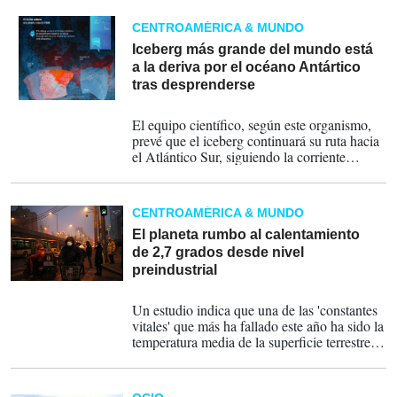
fenómeno al que hay que seguirle la pista...
CENTROAMÉRICA & MUNDO
Iceberg más grande del mundo está
a la deriva por el océano Antártico
tras desprenderse
17-12-2024
El equipo científico, según este organismo,
prevé que el iceberg continuará su ruta hacia
el Atlántico Sur, siguiendo la corriente
Circumpolar Antártica, que probablemente lo
empujará hacia la isla de Georgia del Sur.
CENTROAMÉRICA & MUNDO
El planeta rumbo al calentamiento
de 2,7 grados desde nivel
preindustrial
08-10-2024
Un estudio indica que una de las 'constantes
vitales' que más ha fallado este año ha sido la
temperatura media de la superficie terrestre.
Le sigue, en gravedad, el consumo de
combustibles fósiles, con un aumento del
carbón y del petróleo.