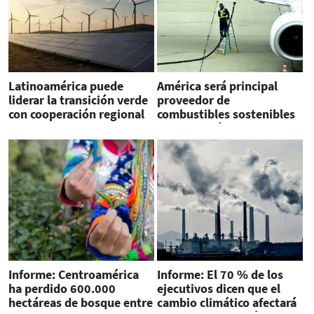
Latinoamérica puede
América será principal
liderar la transición verde
proveedor de
con cooperación regional
combustibles sostenibles
para aviación
Informe: Centroamérica
Informe: El 70 % de los
ha perdido 600.000
ejecutivos dicen que el
hectáreas de bosque entre
cambio climático afectará