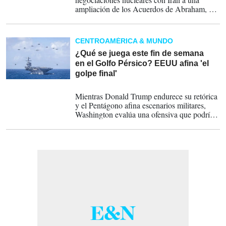
ampliación de los Acuerdos de Abraham, el
esquema diplomático impulsado por
Washington para integrar a Israel en Medio
Oriente. La condición revela la verdadera
CENTROAMÉRICA & MUNDO
apuesta estratégica de Estados Unidos:
rediseñar el equilibrio regional, aislar focos
¿Qué se juega este fin de semana
de conflicto y consolidar una alianza
en el Golfo Pérsico? EEUU afina 'el
económica y de seguridad bajo liderazgo
golpe final'
estadounidense.
26-03-2026
Mientras Donald Trump endurece su retórica
y el Pentágono afina escenarios militares,
Washington evalúa una ofensiva que podría
concentrarse en el corazón energético del
Golfo. Kharg, Larak, Abu Musa y el
Estrecho de Ormuz aparecen como piezas
críticas de una eventual operación final.