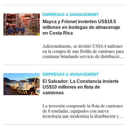
Unidos procedentes de otros países estarán
sujetos a un arancel del 25 %.
EMPRESAS & MANAGEMENT
Mayca y Frionet invierten US$18.5
millones en bodegas de almacenaje
en Costa Rica
19-06-2024
Adicionalmente, se invirtió US$4.4 millones
en la compra de una flotilla de camiones para
continuar brindando servicio de distribución
a sus clientes.
EMPRESAS & MANAGEMENT
El Salvador: La Constancia invierte
US$10 millones en flota de
camiones
11-04-2024
La inversión comprende la flota de camiones
de 8 toneladas, equipados con nueva
tecnología que moderniza la distribución y
mejora la seguridad vial.