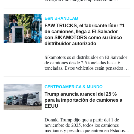
Transportes HL, con amplia trayectoria en
soluciones de transporte y logística.
E&N BRANDLAB
FAW TRUCKS, el fabricante líder #1
de camiones, llega a El Salvador
con SIKAMOTORS como su único
distribuidor autorizado
30-01-2026
Sikamotors es el distribuidor en El Salvador
de camiones desde 2.5 toneladas hasta 6
toneladas. Estos vehículos están pensados en
cualquier tipo de actividad económica en el
país.
CENTROAMÉRICA & MUNDO
Trump anuncia arancel del 25 %
para la importación de camiones a
EEUU
06-10-2025
Donald Trump dijo que a partir del 1 de
noviembre de 2025, todos los camiones
medianos y pesados que entren en Estados