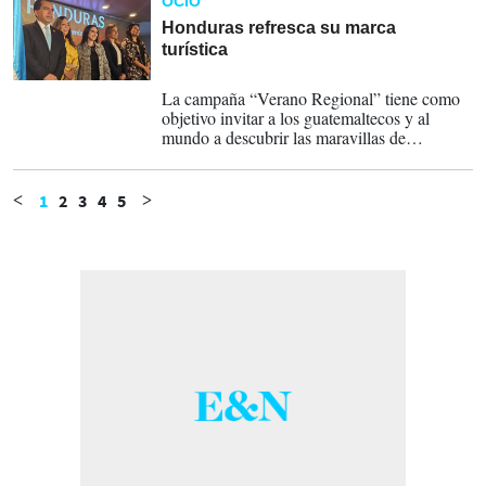
OCIO
Huddersfield Town y Dundee United son
algunos de los clubes que se han ido uniendo
Honduras refresca su marca
a la iniciativa
turística
01-08-2024
La campaña “Verano Regional” tiene como
objetivo invitar a los guatemaltecos y al
mundo a descubrir las maravillas de
Honduras con un concepto colmado de
patriotismo, historia, cultura, gastronomía,
colores y libertad.
1
2
3
4
5
<
>