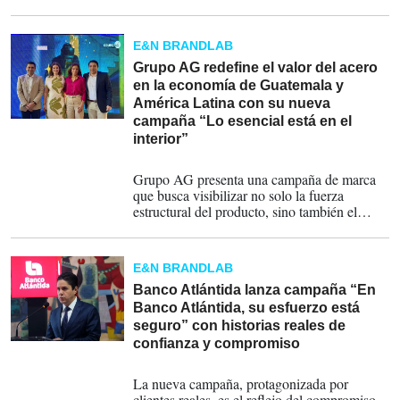
como un destino cercano, diverso y
accesible, reforzando además su compromiso
con la seguridad y la atención al visitante.
E&N BRANDLAB
Grupo AG redefine el valor del acero
en la economía de Guatemala y
América Latina con su nueva
campaña “Lo esencial está en el
interior”
12-08-2025
Grupo AG presenta una campaña de marca
que busca visibilizar no solo la fuerza
estructural del producto, sino también el
valor humano que lo hace posible, a la vez
que fortalece su posicionamiento como líder
en soluciones de acero.
E&N BRANDLAB
Banco Atlántida lanza campaña “En
Banco Atlántida, su esfuerzo está
seguro” con historias reales de
confianza y compromiso
04-07-2025
La nueva campaña, protagonizada por
clientes reales, es el reflejo del compromiso