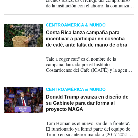
de la institución con el ahorro, la confianza y
la protección del esfuerzo de más de 1.5
millones de hondureños.
CENTROAMÉRICA & MUNDO
Costa Rica lanza campaña para
incentivar a participar en cosecha
de café, ante falta de mano de obra
23-01-2025
'Jale a coger café' es el nombre de la
campaña, lanzada por el Instituto
Costarricense del Café (ICAFÉ) y la agencia
En-Comunicación.
CENTROAMÉRICA & MUNDO
Donald Trump avanza en diseño de
su Gabinete para dar forma al
proyecto MAGA
12-11-2024
Tom Homan es el nuevo 'zar de la frontera'.
El funcionario ya formó parte del equipo de
Trump en su anterior mandato (2017-2021),