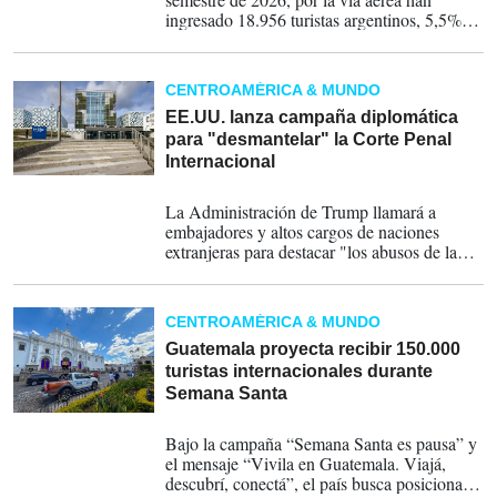
ingresado 18.956 turistas argentinos, 5,5%
más que durante el mismo periodo de 2025,
mientras que desde Chile lo hicieron 9.664
turistas, una cifra similar, comparada al
CENTROAMÉRICA & MUNDO
primer semestre del año anterior.
EE.UU. lanza campaña diplomática
para "desmantelar" la Corte Penal
Internacional
13-07-2026
La Administración de Trump llamará a
embajadores y altos cargos de naciones
extranjeras para destacar "los abusos de la
CPI" e instarles a retirarse del organismo.
CENTROAMÉRICA & MUNDO
Guatemala proyecta recibir 150.000
turistas internacionales durante
Semana Santa
20-03-2026
Bajo la campaña “Semana Santa es pausa” y
el mensaje “Vivila en Guatemala. Viajá,
descubrí, conectá”, el país busca posicionarse