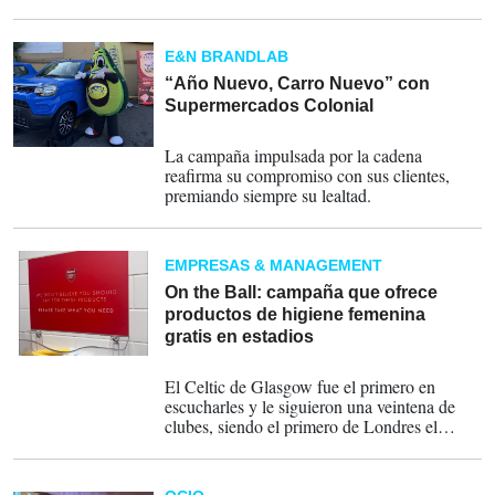
espera aplicar con toda probabilidad una
férrea política de control fronterizo.
E&N BRANDLAB
“Año Nuevo, Carro Nuevo” con
Supermercados Colonial
07-11-2024
La campaña impulsada por la cadena
reafirma su compromiso con sus clientes,
premiando siempre su lealtad.
EMPRESAS & MANAGEMENT
On the Ball: campaña que ofrece
productos de higiene femenina
gratis en estadios
08-10-2024
El Celtic de Glasgow fue el primero en
escucharles y le siguieron una veintena de
clubes, siendo el primero de Londres el
Clapton CFC, el equipo que honra a la
República española con su segunda camiseta.
El Liverpool, el Brighton & Hove Albion,