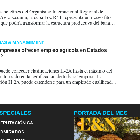
2025
s boletines del Organismo Internacional Regional de
Agropecuaria, la cepa Foc R4T representa un riesgo fito-
o que podría transformar la estructura productiva del banano
oamérica, si bien aún no se ha detectado en la región.
SAS & MANAGEMENT
mpresas ofrecen empleo agrícola en Estados
s?
2025
ede conceder clasificaciones H-2A hasta el máximo del
autorizado en la certificación de trabajo temporal. La
ación H-2A puede extenderse para un empleado cualificado
mentos de un año cada uno.
SPECIALES
PORTADA DEL MES
EPUTACIÓN CA
ADMIRADOS