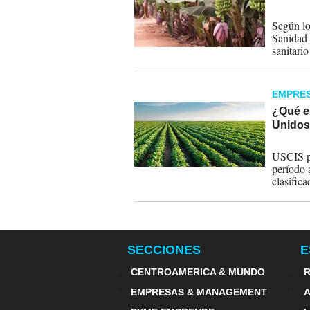
04-10-
Según lo
Sanidad 
sanitari
en Centr
EMPRE
¿Qué e
Unido
16-07-
USCIS pu
período 
clasific
en incre
SECCIONES
E
CENTROAMERICA & MUNDO
R
EMPRESAS & MANAGEMENT