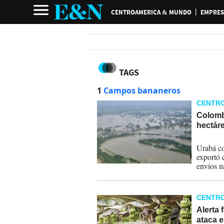
CENTROAMERICA & MUNDO
EMPRES
TAGS
1
Campos bananeros
CENTR
Colomb
hectár
06-02-
Urabá co
exportó 
envíos n
(ICA).
CENTR
Alerta 
ataca 