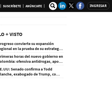
INGRESAR
SUSCRÍBETE
ANÚNCIATE
LO + VISTO
rogreso convierte su expansión
egional en la prueba de su estrategia
e sostenibilidad
rimeras horas del nuevo gobierno en
olombia: ofensiva antidrogas, apoyo
e EE.UU. y un atentado
E.UU: Senado confirma a Todd
lanche, exabogado de Trump, como
iscal General