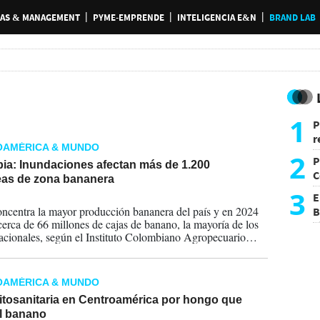
AS & MANAGEMENT
PYME-EMPRENDE
INTELIGENCIA E&N
BRAND LAB
1
P
r
OAMÉRICA & MUNDO
d
2
P
ia: Inundaciones afectan más de 1.200
C
eas de zona bananera
d
3
E
2026
ncentra la mayor producción bananera del país y en 2024
B
cerca de 66 millones de cajas de banano, la mayoría de los
F
acionales, según el Instituto Colombiano Agropecuario
OAMÉRICA & MUNDO
fitosanitaria en Centroamérica por hongo que
el banano