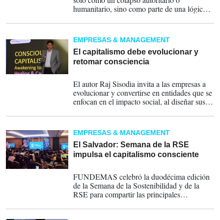
humanitario, sino como parte de una lógica
histórica de poder, intervención y control de
recursos estratégicos en América Latina.
EMPRESAS & MANAGEMENT
El capitalismo debe evolucionar y
retomar consciencia
13-11-2024
El autor Raj Sisodia invita a las empresas a
evolucionar y convertirse en entidades que se
enfocan en el impacto social, al diseñar sus
negocios.
EMPRESAS & MANAGEMENT
El Salvador: Semana de la RSE
impulsa el capitalismo consciente
08-10-2024
FUNDEMAS celebró la duodécima edición
de la Semana de la Sostenibilidad y de la
RSE para compartir las principales
tendencias y casos de éxito en materia de
sostenibilidad.